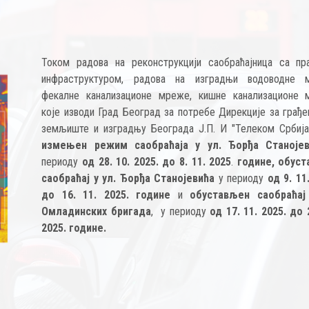
Током радова на реконструкцији саобраћајница са пр
инфраструктуром, радова на изградњи водоводне 
фекалне канализационе мреже, кишне канализационе 
које изводи Град Београд за потребе Дирекције за грађе
земљиште и изградњу Београда Ј.П. И "Телеком Србија
измењен режим саобраћаја у ул. Ђорђа Станој
периоду
од 28. 10. 2025. до 8. 11. 2025
.
године, обус
саобраћај у ул. Ђорђа Станојевића
у периоду
од 9. 11
до 16. 11. 2025. године
и
обустављен саобраћај
Омладинских бригада
, у периоду
од 17. 11. 2025. до 
2025. године.