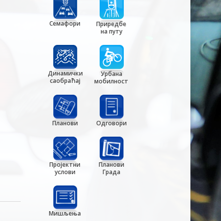
Семафори
Приредбе
на путу
Динамички
Урбана
саобраћај
мобилност
Планови
Одговори
Пројектни
Планови
услови
Града
Мишљења