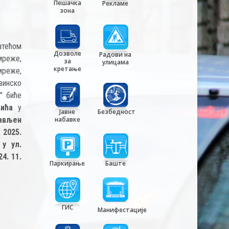
Пешачка
Рекламе
зона
атећом
Дозволе
Радови на
мреже,
за
улицама
кретање
мреже,
винско
" биће
евића
у
Јавне
Безбедност
тављен
набавке
. 2025.
 у ул.
24. 11.
Паркирање
Баште
ГИС
Манифестације