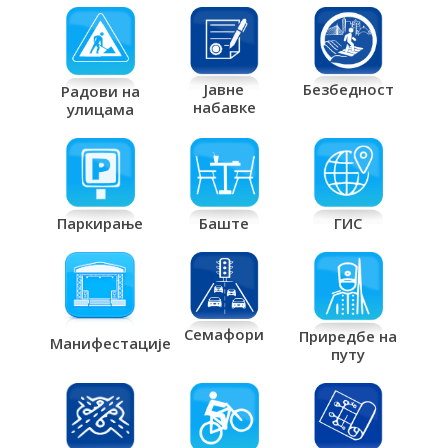
Јавне
Безбедност
Радови на
набавке
улицама
Паркирање
Баште
ГИС
Семафори
Приредбе на
Манифестације
путу