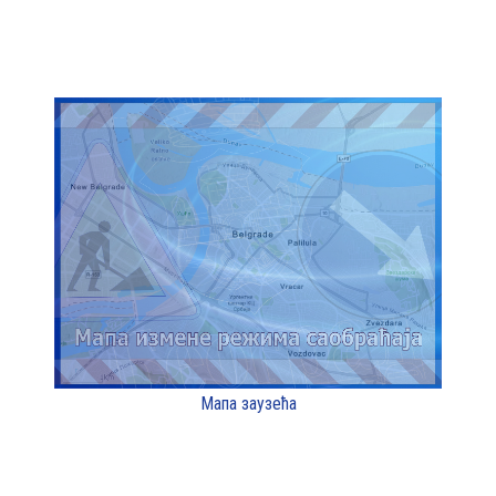
Мапа заузећа