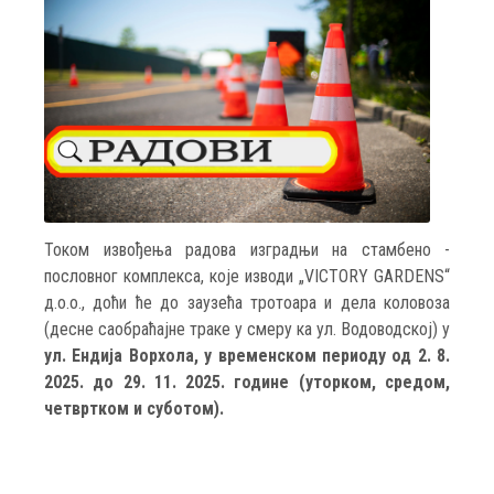
Током извођења радова изградњи на стамбено -
пословног комплекса, које изводи „VICTORY GARDENS“
д.о.о., доћи ће до заузећа тротоара и дела коловоза
(десне саобраћајне траке у смеру ка ул. Водоводској) у
ул. Ендија Ворхола, у временском периоду од 2. 8.
2025. до 29. 11. 2025. године (уторком, средом,
четвртком и суботом).