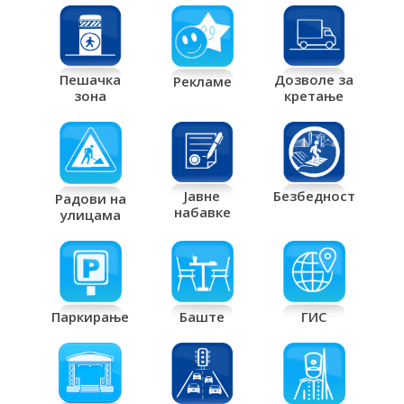
Дозволе за
Пешачка
Рекламе
кретање
зона
Јавне
Безбедност
Радови на
набавке
улицама
Паркирање
Баште
ГИС