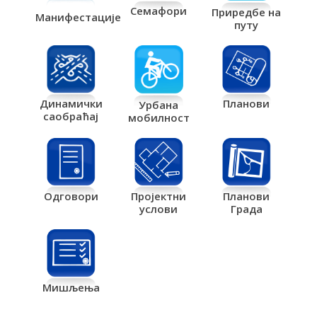
Семафори
Приредбе на
Манифестације
путу
Планови
Динамички
Урбана
саобраћај
мобилност
Одговори
Пројектни
Планови
услови
Града
Мишљења