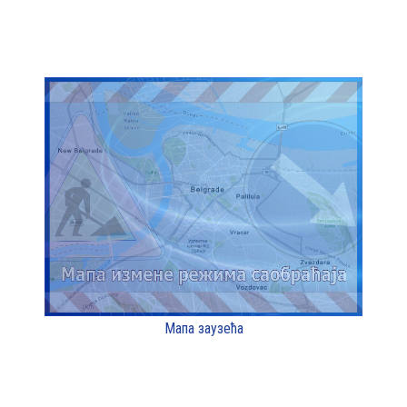
Мапа заузећа