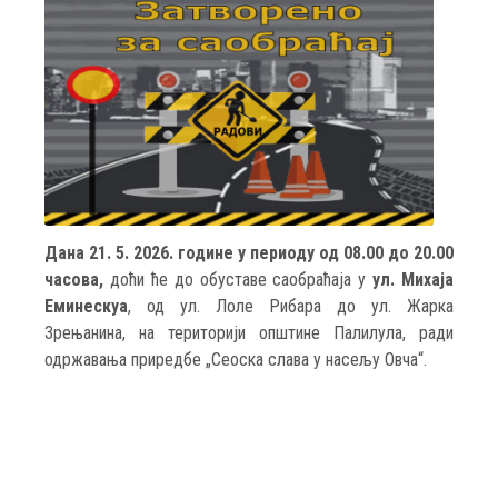
Дана 21. 5. 2026. године у периоду од 08.00 до 20.00
часова,
доћи ће до обуставе саобраћаја у
ул. Михаја
Еминескуа
, од ул. Лоле Рибара до ул. Жарка
Зрењанина, на територији општине Палилула, ради
одржавања приредбе „Сеоска слава у насељу Овча“.