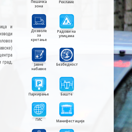
Пешачка
Рекламе
зона
лица и
Дозволе
Радови на
изводи
за
улицама
кретање
коловоз
авске)
центра
 град,
Јавне
Безбедност
набавке
Паркирање
Баште
ГИС
Манифестације