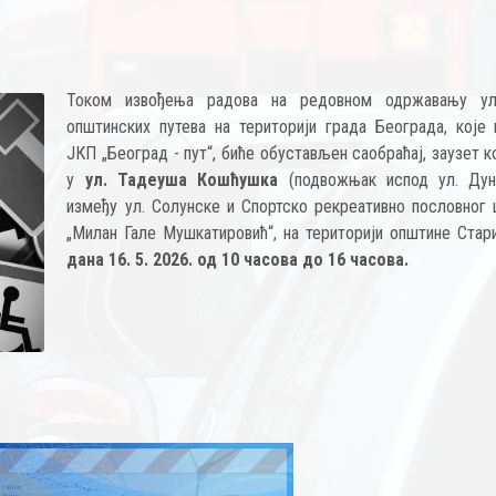
Током извођења радова на редовном одржавању у
општинских путева на територији града Београдa, које 
ЈКП „Београд - пут“, биће обустављен саобраћај, заузет 
у
ул. Тадеуша Кошћушка
(подвожњак испод ул. Дун
између ул. Солунске и Спортско рекреативно пословног 
„Милан Гале Мушкатировић“, на територији општине Стари
дана 16. 5. 2026. од 10 часова до 16 часова.