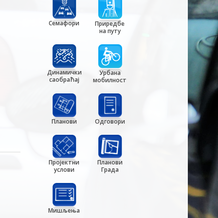
Семафори
Приредбе
на путу
Динамички
Урбана
саобраћај
мобилност
Планови
Одговори
Пројектни
Планови
услови
Града
Мишљења