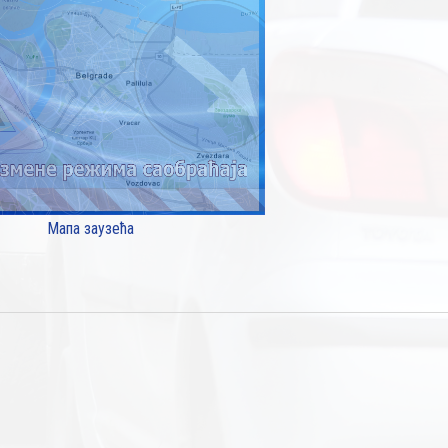
Мапа заузећа