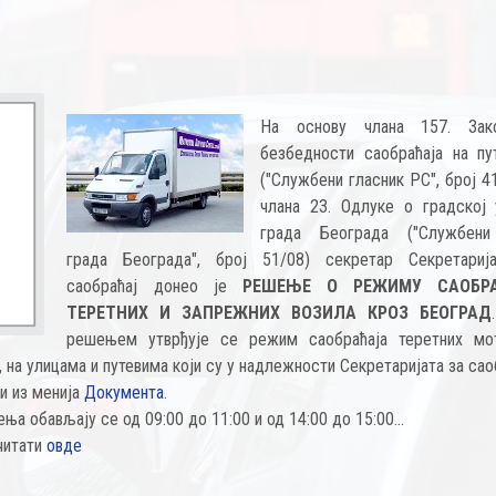
На основу члана 157. Зак
безбедности саобраћаја на пу
("Службени гласник РС", број 4
члана 23. Одлуке o градској 
града Београда ("Службени
града Београда", број 51/08) секретар Секретариј
саобраћај донео је
РЕШЕЊЕ О РЕЖИМУ САОБР
ТЕРЕТНИХ И ЗАПРЕЖНИХ ВОЗИЛА КРОЗ БЕОГРАД
решењем утврђује се режим саобраћаја теретних мо
, на улицама и путевима који су у надлежности Секретаријата за сао
ли из менија
Документа.
а обављају се од 09:00 до 11:00 и од 14:00 до 15:00...
читати
овде