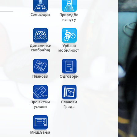
Семафори
Приредбе
на путу
Динамички
Урбана
саобраћај
мобилност
Планови
Одговори
Пројектни
Планови
услови
Града
Мишљења