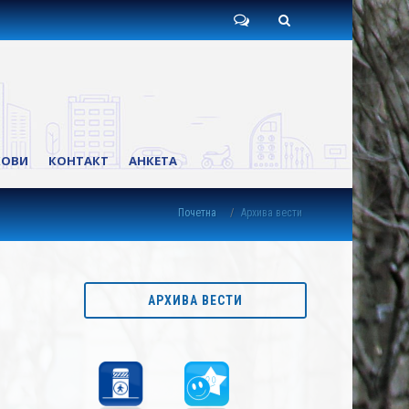
Пишите
Претрага
нам
КОВИ
КОНТАКТ
АНКЕТА
Почетна
Архива вести
АРХИВА ВЕСТИ