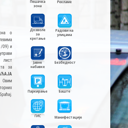
Пешачка
Рекламе
зона
Дозволе
Радови на
она o
за
улицама
кретање
тевима
1/09) и
управи
 лист
Јавне
Безбедност
ата за
набавке
АЋАЈА
. Овим
торних
Паркирање
Баште
браћај.
ГИС
Манифестације