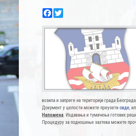
Facebook
Twitter
возила и запреге на територији града Београда
Документ у целости можете преузети
овде
, и
Напомена
: Издавања и тумачења готових решењ
Процедуру за подношење захтева можете про