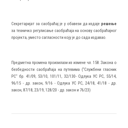
Секретаријат за саобраћај је у обавези да издаје
решење
за техничко регулисање саобраћаја на основу саобраћајног
пројекта, уместо сагласности коју је до сада издавао.
Предметна промена произилази из измене чл. 158.
Закон
а
о
безбедности саобраћаја на путевима
(
"Службени гласник
РС" бр. 41/09, 53/10, 101/11, 32/130
- Одлука УС РС, 55/14,
96/15
- др. закон, 9/16 -
Одлука УС РС, 24/18, 41/18 -
др.
закон, 87/18, 23/19, 128/20 -
др.
з
акон и 76/23)