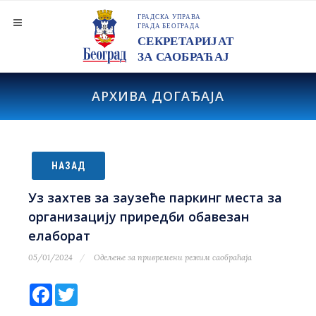
АРХИВА ДОГАЂАЈА
НАЗАД
Уз захтев за заузеће паркинг места за
организацију приредби обавезан
елаборат
05/01/2024
Одељење за привремени режим саобраћаја
Facebook
Twitter