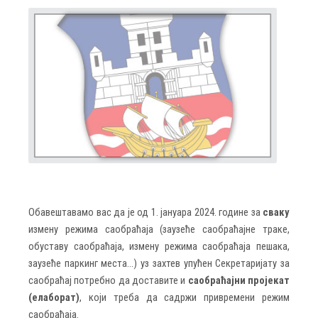
Обавештавамо вас да је
од 1. јануара 2024. године
за
сваку
измену режима саобраћаја (заузеће саобраћајне траке,
обуставу саобраћаја, измену режима саобраћаја пешака,
заузеће паркинг места...) уз захтев упућен Секретаријату за
саобраћај потребно да доставите и
саобраћајни пројекат
(елаборат)
, који треба да садржи привремени режим
саобраћаја.