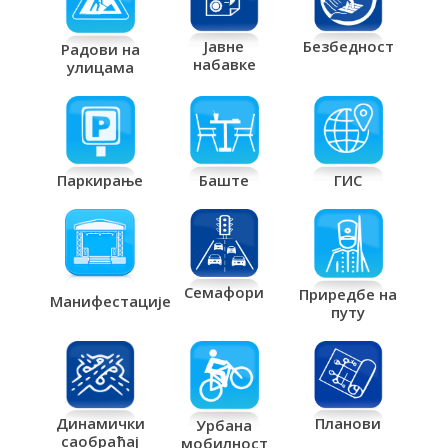
Јавне
Безбедност
Радови на
набавке
улицама
Паркирање
Баште
ГИС
Семафори
Приредбе на
Манифестације
путу
Планови
Динамички
Урбана
саобраћај
мобилност