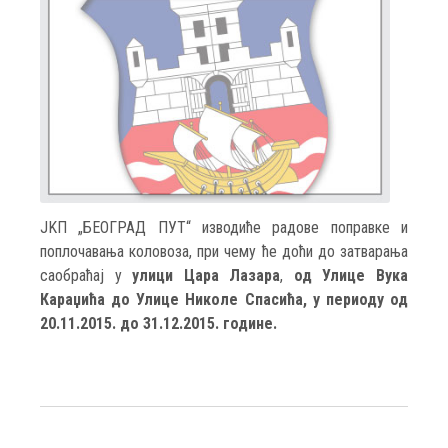
JKП „БЕОГРАД ПУТ“ изводиће радове поправке и
поплочавања коловоза, при чему ће доћи до затварања
саобраћај у
улици Цара Лазара
,
од Улице Вука
Караџића до Улице Николе Спасића, у периоду од
20.11.2015. до 31.12.2015. године.