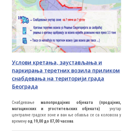
Услови кретања, заустављања и
паркирања теретних возила приликом
снабдевањa на територији града
Београда
Снабдевање
малопродајних објеката (продајних,
магацинских и угоститељских објеката)
унутар
централне градске зоне и ван ње обавља се са коловоза у
времену
од 19,00 до 07,00 часова
.