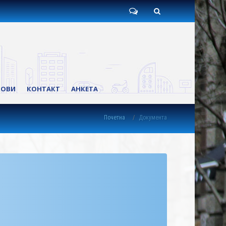
Пишите
Претрага
нам
КОВИ
КОНТАКТ
АНКЕТА
Почетна
Документа