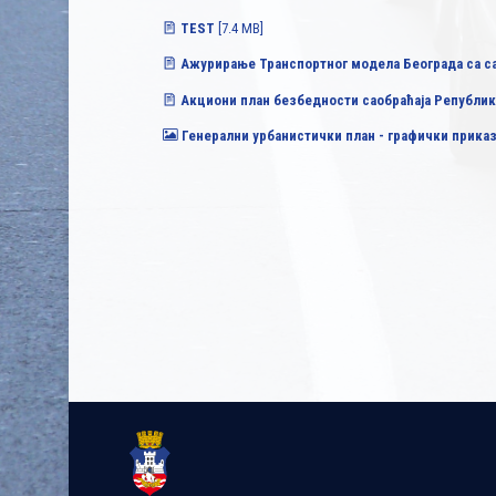
TEST
[7.4 MB]
Ажурирање Транспортног модела Београда са с
Акциони план безбедности саобраћаја Републике
Генерални урбанистички план - графички прика