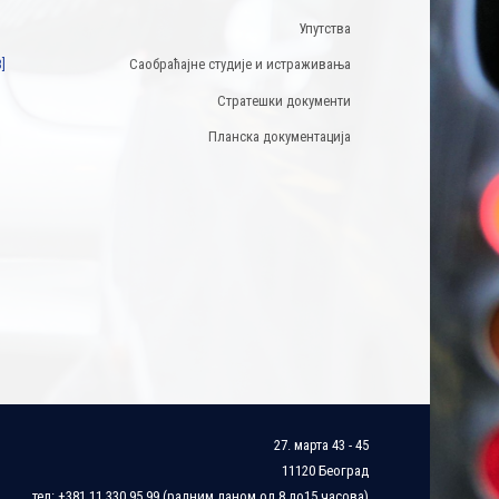
Упутства
]
Саобраћајне студије и истраживања
Стратешки документи
Планска документација
27. марта 43 - 45
11120 Београд
тел: +381 11 330 95 99 (радним даном од 8 до15 часова)