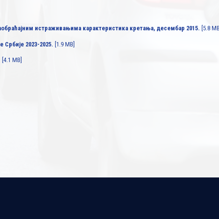
аобраћајним истраживањима карактеристика кретања, десембар 2015.
[5.8 MB
 Србије 2023-2025.
[1.9 MB]
з
[4.1 MB]