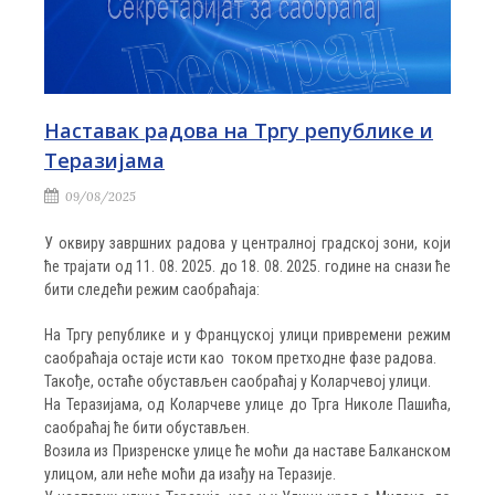
Наставак радова на Тргу републике и
Теразијама
09/08/2025
У оквиру завршних радова у централној градској зони, који
ће трајати од 11. 08. 2025. до 18. 08. 2025. године на снази ће
бити следећи режим саобраћаја:
На Тргу републике и у Француској улици привремени режим
саобраћаја остаје исти као током претходне фазе радова.
Такође, остаће обустављен саобраћај у Коларчевој улици.
На Теразијама, од Коларчеве улице до Трга Николе Пашића,
саобраћај ће бити обустављен.
Возила из Призренске улице ће моћи да наставе Балканском
улицом, али неће моћи да изађу на Теразије.