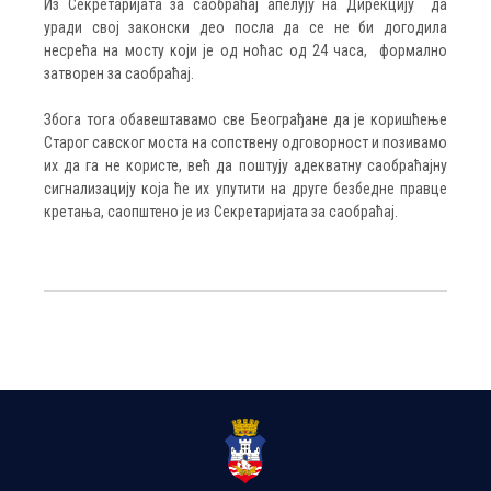
Из Секретаријата за саобраћај апелују на Дирекцију да
уради свој законски део посла да се не би догодила
несрећа на мосту који је од ноћас од 24 часа, формално
затворен за саобраћај.
Збога тога обавештавамо све Београђане да је коришћење
Старог савског моста на сопствену одговорност и позивамо
их да га не користе, већ да поштују адекватну саобраћајну
сигнализацију која ће их упутити на друге безбедне правце
кретања, саопштено је из Секретаријата за саобраћај.