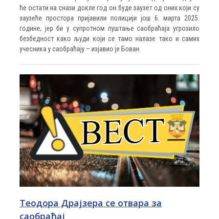
ће остати на снази докле год он буде заузет од оних који су
заузеће простора пријавили полицији још 6. марта 2025.
године, јер би у супротном пуштање саобраћаја угрозило
безбедност како људи који се тамо налазе тако и самих
учесника у саобраћају – изјавио је Бован.
Теодора Драјзера се отвара за
саобраћај