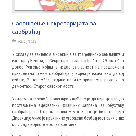
Саопштење Секретаријата за
саобраћај
02/11/2024
У складу за захтевом Дирекције за грађевинско земљиште и
изградњу Београда, Секретаријат за саобраћај је 29. октобра
донео Решење којим је издао сагласност на предложени
привремени режим саобраћаја, у којем је назначено да од
суботе, 2. новембра, године почињу припремни радови на
демонтажи Старог савског моста.
Увидом на терену 1. новембра утврђено је да није дошло до
постављања адекватних физичких запрека, за обуставу
саобраћаја на Старом савском мосту што је била обавеза
Дирекције чиме је практично угрожена безбедност свих оних
који сада користе мост за кретање.