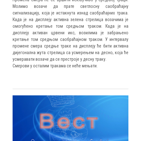
Молимо возаче да прате светлосну саобраћајну
сигнализацију, која је истакнута изнад саобраћајних трака.
Када је на дисплеју активна зелена стрелица возачима је
омогућено кретање том средњом траком. Када је на
дисплеју активан црвени икс, возилима је забрањено
кретање том средњом саобраћајном траком. У интервалу
промене смера средње траке на дисплеју ће бити активна
дијегонална жута стрелица са усмерењем на десно, која ће
усмеравати возаче да се престроје у десну траку.
Смерови у осталим тракама се неће мењати.