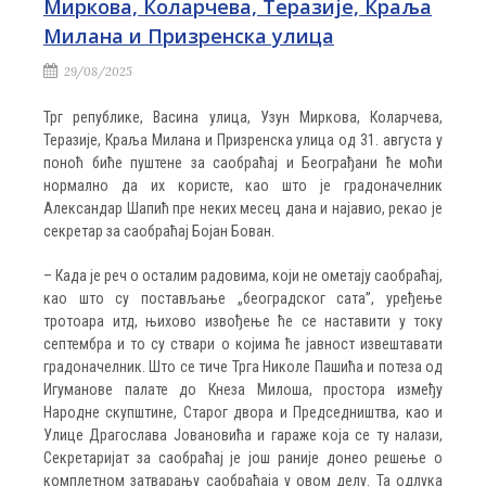
Миркова, Коларчева, Теразије, Краља
Милана и Призренска улица
29/08/2025
Трг републике, Васина улица, Узун Миркова, Коларчева,
Теразије, Краља Милана и Призренска улица од 31. августа у
поноћ биће пуштене за саобраћај и Београђани ће моћи
нормално да их користе, као што је градоначелник
Александар Шапић пре неких месец дана и најавио, рекао је
секретар за саобраћај Бојан Бован.
– Када је реч о осталим радовима, који не ометају саобраћај,
као што су постављање „београдског сата”, уређење
тротоара итд, њихово извођење ће се наставити у току
септембра и то су ствари о којима ће јавност извештавати
градоначелник. Што се тиче Трга Николе Пашића и потеза од
Игуманове палате до Кнеза Милоша, простора између
Народне скупштине, Старог двора и Председништва, као и
Улице Драгослава Јовановића и гараже која се ту налази,
Секретаријат за саобраћај је још раније донео решење о
комплетном затварању саобраћаја у овом делу. Та одлука