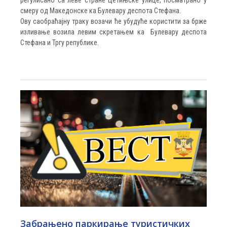
регулисано са леве стране Цетињске улице, посматрано у
смеру од Македонске ка Булевару деспота Стефана.
Ову саобраћајну траку возачи ће убудуће користити за брже
изливање возила левим скретањем ка Булевару деспота
Стефана и Тргу републике.
Забрањено паркирање туристичких