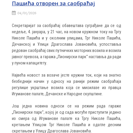
Пашићa отворен за саобраћај
04/01/2026
Секретаријат за саобраћај обавештава суграђане да се од
недеље, 4. јануара, у 21 час, на новом кружном току на Тргу
Николе Пашића и у околним улицама, Трг Николе Пашића,
Дечанској и Улици Драгослава Јовановића, успоставља
редован саобраћај свих путничких моторних возила и возила
јавног превоза, а гаража „Пионирски парк” наставља да ради
у пуном капацитету.
Највећа новост за возаче јесте кружни ток, који на знатно
безбеднији начин у односу на ранији режим саобраћаја
регулише укрштање возила која се миоилазе из правца
Игуманове палате, Дечанске и Народне скупштине.
Још једна новина односи се на режим рада гараже
„Пионирски парк”, којој је од сада могуће приступити једино
из смера oд Игуманове палате ка Тргу Николе Пашића,
кретањем Улицом Трг Николе Пашића и одатле десним
скретањем у Улицу Драгослава Јовановића.