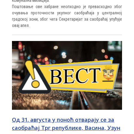
Комунална милиција.
Поштовање ове забране неопходно је превасходно због
очувања проточности укупног саобраћаја у централној
градској зони, због чега Секретаријат за саобраћај упућује
овај апел.
Од 31. августа у поноћ отварају се за
саобраћај Трг републике, Васина, Узун