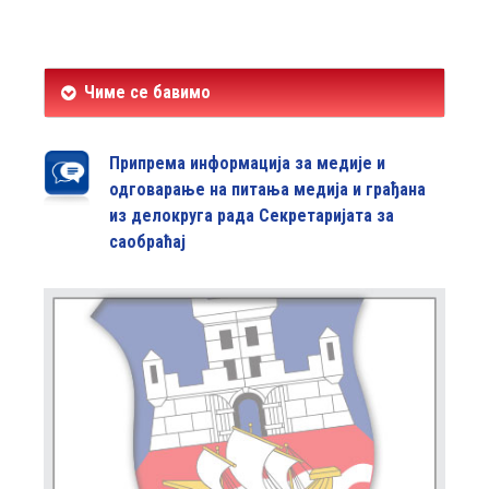
Чиме се бавимо
Припрема информација за медије и
одговарање на питања медија и грађана
из делокруга рада Секретаријата за
саобраћај