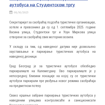
аутобуса на Студентском тргу
08/10/2025
Секретаријат за саобраћај подсећа туристичке организације,
хотеле и превознике да су од 1. септембра 2025. године
Васина улица, Студентски трг и Узун Миркова улица
отворене за саобраћај свих моторних возила.
У складу са тим, од наведеног датума није дозвољено
заустављање и паркирање туристичких аутобуса на
наведеној деоници.
Град Београд је за туристичке аутобусе обезбедио
паркиралиште на Калемегдану. Ово паркиралиште је у
непосредној близини локације на којој су се туристички
аутобуси паркирали пре увођења новог режима саобраћаја
на предметном потезу.
Свако кршење забране паркирања туристичких аутобуса у
наведеним улицама контролисаће и санкционисати