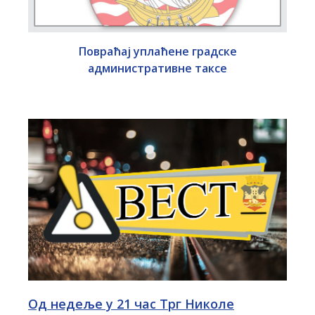
Повраћај уплаћене градске
административне таксе
Од недеље у 21 час Трг Николе