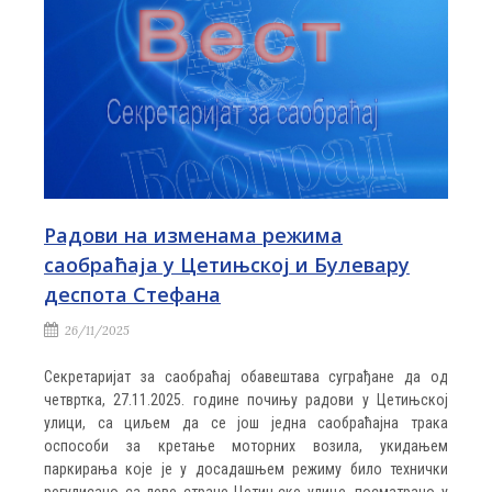
Радови на изменама режима
саобраћаја у Цетињској и Булевару
деспота Стефана
26/11/2025
Секретаријат за саобраћај обавештава суграђане да од
четвртка, 27.11.2025. године почињу радови у Цетињској
улици, са циљем да се још једна саобраћајна трака
оспособи за кретање моторних возила, укидањем
паркирања које је у досадашњем режиму било технички