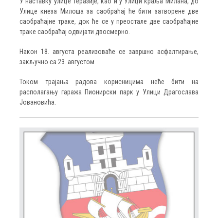
У наставку улице Теразије, као и у Улици краља Милана, до
Улице кнеза Милоша за саобраћај ће бити затворене две
саобраћајне траке, док ће се у преостале две саобраћајне
траке саобраћај одвијати двосмерно.
Након 18. августа реализоваће се завршно асфалтирање,
закључно са 23. августом.
Током трајања радова корисницима неће бити на
располагању гаража Пионирски парк у Улици Драгослава
Јовановића.