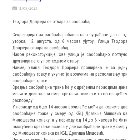
11/08/2025
Теодора Драјзера се отвара за саобраћај
Секретаријат за саобраћај обавештава суграђане да се од
уторка, 12. августа, од 6 часова ујутру, Улица Теодора
Драјзера отвара за саобраћај.
Након реконструкције, ова улица је саобраћајно потпуно
другачија него у претходном стању.
Наиме, Улица Теодора Драјзера проширена је за једну
саобраћајну траку и укупно је возачима на располагању три
саобраћајне траке.
Средња саобраћајна трака ће у одређеним периодима дана
мењати дозвољени смер кретања возила и то по следећем
распореду:
У периоду од 6 до 14 часова возила ће моћи да користе две
саобраћајне траке у смеру од КБЦ Драгиша Мишовић ка
Милошевом конаку, а у периоду од 14 до 6 часова ће бити
омогућено кретање возила у две саобраћајне траке у смеру
од Милошевог конака ка КБЦ Драгиша Мишовић.
Промена смера ће се вршити искључиво у средњој траци.