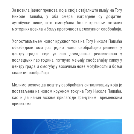
За возила јавног превоза, која своја стајалишта имају на Тргу
Николе Пашића, у оба смера, изграђене су додатне
аутобуске нише, што омогућава боље кретање осталих
моторних возила и бољу проточност целокупног саобраћаја.
Успостављањем новог кружног тока на Тргу Николе Пашића
обезбедили смо још једно ново саобраћајно решење у
центру града, које уз сва досадашња реализована у
последњих пар година, потпуно мењају саобраћајну слику у
центру града и омогућују возачима нове могућности и бољи
квалитет саобраћаја.
Молимо возаче да поштују саобраћајну сигнализацију која је
постављена на новом кружном току на Тргу Николе Пашића,
као и да начин вожње прилагоде тренутним временским
приликама.