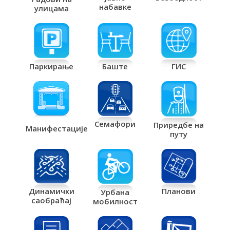
набавке
улицама
Паркирање
Баште
ГИС
Семафори
Приредбе на
Манифестације
путу
Планови
Динамички
Урбана
саобраћај
мобилност