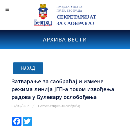
АРХИВА ВЕСТИ
НАЗАД
Затварање за саобраћај и измене
режима линија ЈГП-а током извођења
радова у Булевару ослобођења
07/03/2016
Секретаријат за саобраћај
Facebook
Twitter