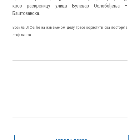
кроз раскрсницу улица Булевар Ослобођења –
Баштованска.
Возила ЈГС-а ће на измењеном делу трасе користити сва постојећа
стајалишта.