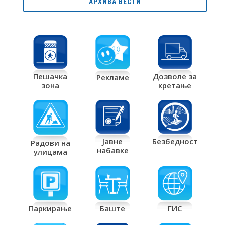
АРХИВА ВЕСТИ
Дозволе за
Пешачка
Рекламе
кретање
зона
Јавне
Безбедност
Радови на
набавке
улицама
Паркирање
Баште
ГИС