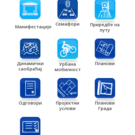
Семафори
Приредбе на
Манифестације
путу
Планови
Динамички
Урбана
саобраћај
мобилност
Одговори
Пројектни
Планови
услови
Града