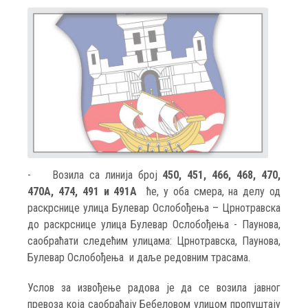
-
Возила са линија број
450, 451, 466, 468, 470,
470A, 474, 491 и 491A
ће, у оба смера, на делу од
раскрснице улица Булевар Ослобођења – Црнотравска
до раскрснице улица Булевар Ослобођења - Паунова,
саобраћати следећим улицама: Црнотравска, Паунова,
Булевар Ослобођења и даље редовним трасама.
Услов за извођење радова је да се возила јавног
превоза која саобраћају Бебеловом улицом пропуштају