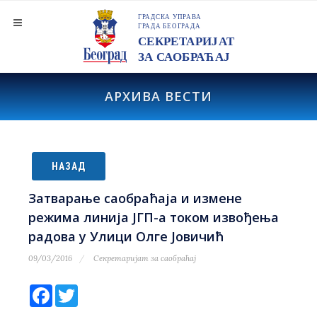
АРХИВА ВЕСТИ
НАЗАД
Затварање саобраћаја и измене
режима линија ЈГП-а током извођења
радова у Улици Олге Јовичић
09/03/2016
Секретаријат за саобраћај
Facebook
Twitter