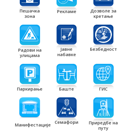
Дозволе за
Пешачка
Рекламе
кретање
зона
Јавне
Безбедност
Радови на
набавке
улицама
Паркирање
Баште
ГИС
Семафори
Приредбе на
Манифестације
путу