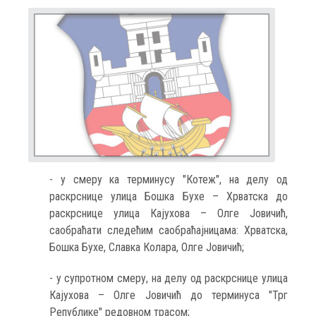
- у смеру ка терминусу "Котеж", на делу од
раскрснице улица Бошка Бухе – Хрватска до
раскрснице улица Кајухова – Олге Јовичић,
саобраћати следећим саобраћајницама: Хрватска,
Бошка Бухе, Славка Колара, Олге Јовичић;
- у супротном смеру, на делу од раскрснице улица
Кајухова – Олге Јовичић до терминуса "Трг
Републике" редовном трасом;