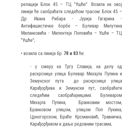
релацији Блок 45 – ТЦ "Ушће". Возила на овој
линији ће саобраћати следећом трасом: Блок 45 –
Др. Ивана Рибара - Јурија Гагарина -
Антифашистичке борбе – Булевар Милутина
Миланковића - Милентија Поповића – Ушће – ТЦ
"Ушће";
• возила са линија бр.
78 и 83
ће:
- у смеру ка Тргу Славија, на делу од
раскрснице улица Булевар Михајла Пупина и
Земунског пута до раскрснице улица
Карађорђева и Земунски пут, саобраћати
следећим саобраћајницама: Булеваром
Михајла Пупина, Бранковим мостом,
Бранковом улицом, улицом Поп Лукина,
Црногорском, Браће Крсмановић, Травничка,
Карађорђевом и даље редовним трасама;