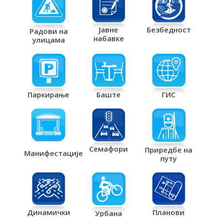
Јавне
Безбедност
Радови на
набавке
улицама
Паркирање
Баште
ГИС
Семафори
Приредбе на
Манифестације
путу
Планови
Динамички
Урбана