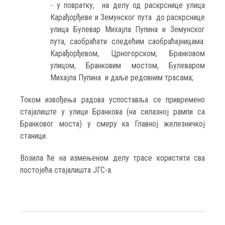
- у повратку, на делу од раскрснице улица
Карађорђеве и Земунског пута до раскрснице
улица Булевар Михајла Пупина и Земунског
пута, саобраћати следећим саобраћајницама:
Карађорђевом, Црногорском, Бранковом
улицом, Бранковим мостом, Булеваром
Михајла Пупина и даље редовним трасама;
Током извођења радова успоставља се привремено
стајалиште у улици Бранкова (на силазној рампи са
Бранковог моста) у смеру ка Главној железничкој
станици.
Возила ће на измењеном делу трасе користити сва
постојећа стајалишта ЈГС-а.