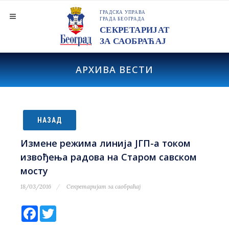
АРХИВА ВЕСТИ
НАЗАД
Измене режима линија ЈГП-а током
извођења радова на Старом савском
мосту
18/03/2016
Секретаријат за саобраћај
Facebook
Twitter