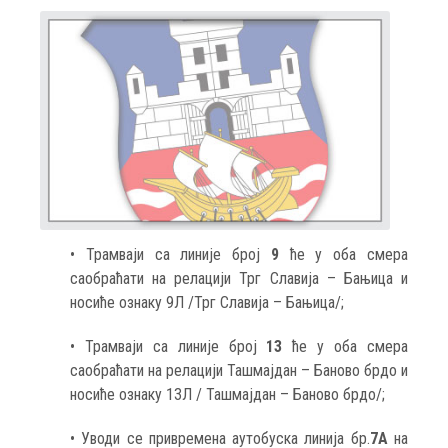
• Трамваји са линије број
9
ће у оба смера
саобраћати на релацији Трг Славија – Бањица и
носиће ознаку 9Л /Трг Славија – Бањица/;
• Трамваји са линије број
13
ће у оба смера
саобраћати на релацији Ташмајдан – Баново брдо и
носиће ознаку 13Л / Ташмајдан – Баново брдо/;
• Уводи се привремена аутобуска линија бр.
7А
на