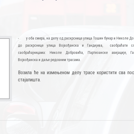
-
у оба смера, на делу од раскрснице улица Тошин бунар и Николе Д
до раскрснице улица Војвођанска и Гандијева, саобраћати с
саобраћајницама: Николе Добровића, Партизанске авијације, Ган
Војвођанска и даље редовним трасама.
Возила ће на измењеном делу трасе користити сва пос
стајалишта.