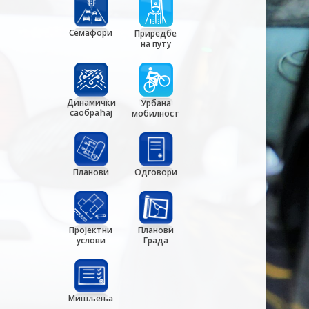
Семафори
Приредбе
на путу
Динамички
Урбана
саобраћај
мобилност
Планови
Одговори
Пројектни
Планови
услови
Града
Мишљења