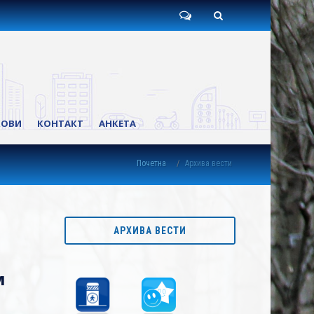
Пишите
Претрага
нам
КОВИ
КОНТАКТ
АНКЕТА
Почетна
Архива вести
АРХИВА ВЕСТИ
м