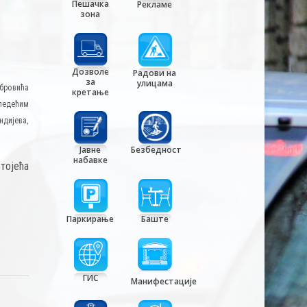
Пешачка
Рекламе
зона
Дозволе
Радови на
за
улицама
обровића
кретање
ледећим
дијева,
Јавне
Безбедност
набавке
тојећа
Паркирање
Баште
ГИС
Манифестације