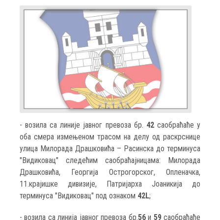
- возила са линије јавног превоза бр.
42
саобраћаће у
оба смера измењеном трасом на делу од раскрснице
улица Милорада Драшковића – Расинска до терминуса
"Видиковац" следећим саобраћајницама: Милорада
Драшковића, Георгија Острогорског, Опленачка,
11.крајишке дивизије, Патријарха Јоаникија до
терминуса "Видиковац" под ознаком
42L
;
- возила са линија јавног превоза бр.
56
и
59
саобраћаће