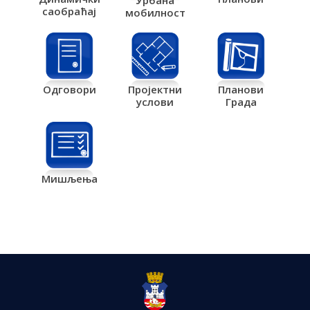
Урбана
саобраћај
мобилност
Одговори
Пројектни
Планови
услови
Града
Мишљења