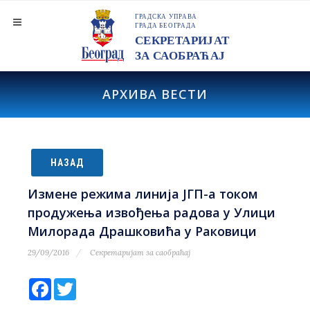
АРХИВА ВЕСТИ
НАЗАД
Измене режима линија ЈГП-а током
продужења извођења радова у Улици
Милорада Драшковића у Раковици
29/09/2016
Секретаријат за саобраћај
Facebook
Twitter