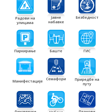
Јавне
Безбедност
Радови на
набавке
улицама
Паркирање
Баште
ГИС
Семафори
Приредбе на
Манифестације
путу
Планови
Динамички