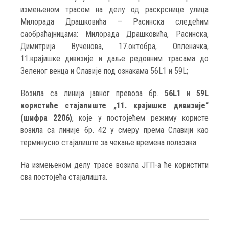
измењеном трасом на делу од раскрснице улица
Милорада Драшковића – Расинска следећим
саобраћајницама: Милорада Драшковића, Расинска,
Димитрија Вученова, 17.октобра, Опленачка,
11.крајишке дивизије и даље редовним трасама до
Зеленог венца и Славије под ознакама 56L1 и 59L;
Возила са линија јавног превоза бр.
56L1
и
59L
користиће стајалиште „11. крајишке дивизије“
(шифра 2206)
, које у постојећем режиму користе
возила са линије бр. 42 у смеру према Славији као
терминусно стајалиште за чекање времена полазака.
На измењеном делу трасе возила ЈГП-а ће користити
сва постојећа стајалишта.