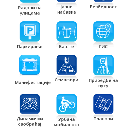
Јавне
Безбедност
Радови на
набавке
улицама
Паркирање
Баште
ГИС
Семафори
Приредбе на
Манифестације
путу
Планови
Динамички
Урбана
саобраћај
мобилност