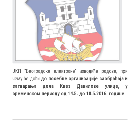
ЈКП ''Београдске електране'' изводиће радове, при
чему ће доћи
до посебне организације саобраћаја и
затварања дела Кнез Данилове улице, у
временском периоду од 14.5. до 18.5.2016. године.