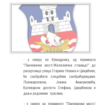
- у смеру ка Кумодражу, од терминуса
"Панчевачки мост/Железничка станица/" до
раскрснице улица Старине Новака и Цвијићеве,
ће саобраћати следећим саобраћајницама:
Поенкареовом, Јована Авакумовића,
Булеваром деспота Стефана, Цвијићевом и
даље редовним трасама;
- у смеру ка терминусу "Панчевачки мост/