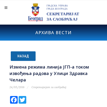
АРХИВА ВЕСТИ
НАЗАД
Измена режима линија ЈГП-а током
извођења радова у Улици Здравка
Челара
24/05/2016
Секретаријат за саобраћај
Facebook
Twitter