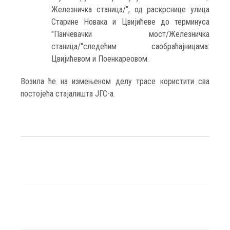
Железничка станица/", од раскрснице улица
Старине Новака и Цвијићеве до терминуса
"Панчевачки мост/Железничка
станица/"следећим саобраћајницама:
Цвијићевом и Поенкареовом.
Возила ће на измењеном делу трасе користити сва
постојећа стајалишта ЈГС-а.