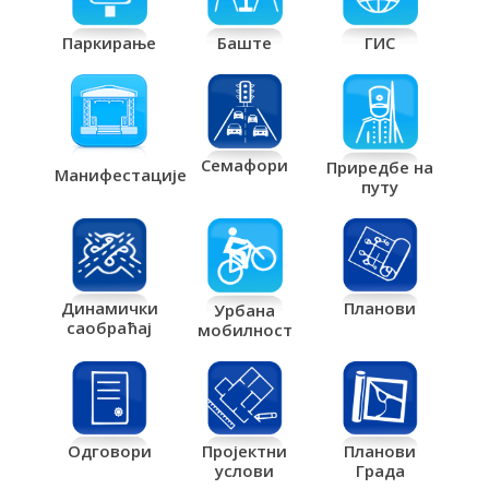
Паркирање
Баште
ГИС
Семафори
Приредбе на
Манифестације
путу
Планови
Динамички
Урбана
саобраћај
мобилност
Одговори
Пројектни
Планови
услови
Града