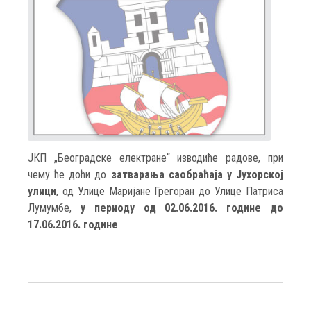
ЈКП „Београдске електране“ изводиће радове, при
чему ће доћи до
затварања саобраћајa у Јухорској
улици
, од Улице Маријане Грегоран до Улице Патриса
Лумумбе,
у периоду од 02.06.2016. године до
17.06.2016. године
.