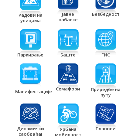
Јавне
Безбедност
Радови на
набавке
улицама
Паркирање
Баште
ГИС
Семафори
Приредбе на
Манифестације
путу
Планови
Динамички
Урбана
саобраћај
мобилност