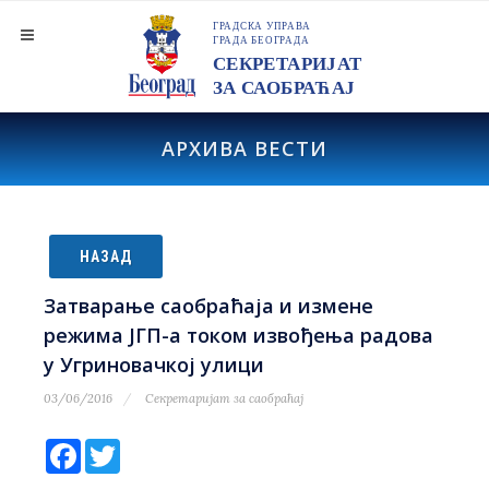
АРХИВА ВЕСТИ
НАЗАД
Затварање саобраћаја и измене
режима ЈГП-а током извођења радова
у Угриновачкој улици
03/06/2016
Секретаријат за саобраћај
Facebook
Twitter