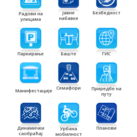
Јавне
Безбедност
Радови на
набавке
улицама
Паркирање
Баште
ГИС
Семафори
Приредбе на
Манифестације
путу
Планови
Динамички
Урбана
саобраћај
мобилност