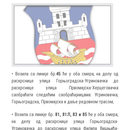
• Возила са линије бр.
45
ће у оба смера, на делу од
раскрснице улица Горњоградска-Угриновачка до
раскрснице улица Првомајска-Херцеговачка
саобраћати следећим саобраћајницама: Угриновачка,
Горњоградска, Првомајска и даље редовном трасом;
• Возила са линије бр.
81, 81Л, 83 и 85
ће у оба смера,
на делу од раскрснице улица Горњоградска-
Угриновачка до раскрснице улица Филипа Вишњића-