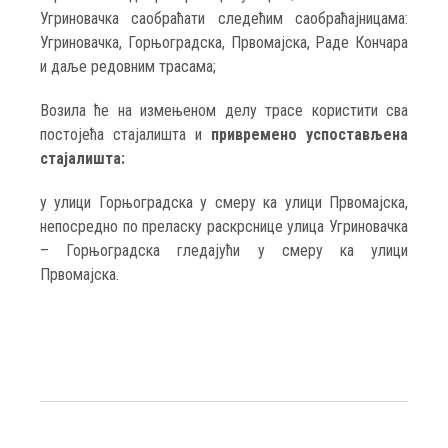
Угриновачка саобраћати следећим саобраћајницама:
Угриновачка, Горњоградска, Првомајска, Раде Кончара
и даље редовним трасама;
Возила ће на измењеном делу трасе користити сва
постојећа стајалишта и
привремено успостављена
стајалишта:
у улици Горњоградска у смеру ка улици Првомајска,
непосредно по преласку раскрснице улица Угриновачка
– Горњоградска гледајући у смеру ка улици
Првомајска.