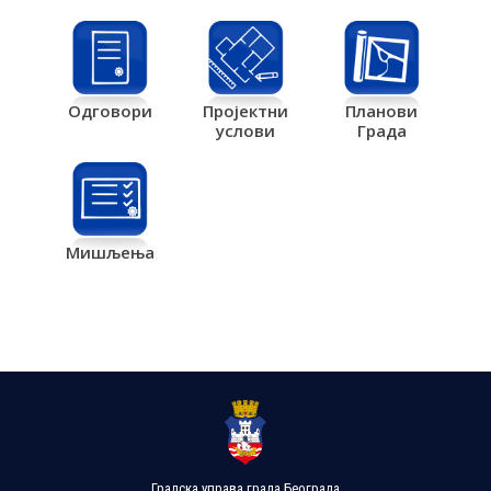
Одговори
Пројектни
Планови
услови
Града
Мишљења
Градска управа града Београда