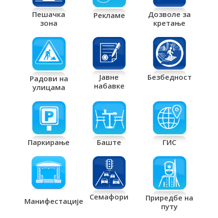
Дозволе за
Пешачка
Рекламе
кретање
зона
Јавне
Безбедност
Радови на
набавке
улицама
Паркирање
Баште
ГИС
Семафори
Приредбе на
Манифестације
путу