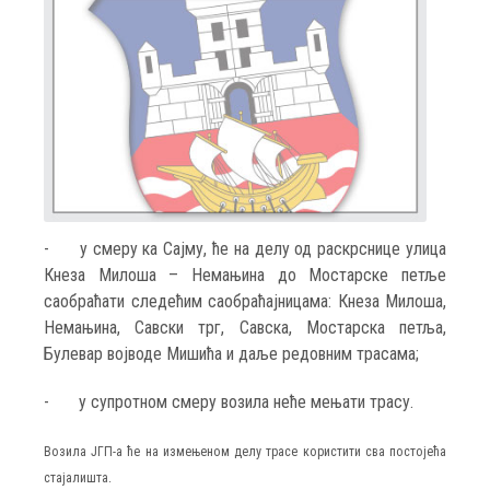
-
у смеру ка Сајму, ће на делу од раскрснице улица
Кнеза Милоша – Немањина до Мостарске петље
саобраћати следећим саобраћајницама: Кнеза Милоша,
Немањина, Савски трг, Савска, Мостарска петља,
Булевар војводе Мишића и даље редовним трасама;
-
у супротном смеру возила неће мењати трасу.
Возила ЈГП-а ће на измењеном делу трасе користити сва постојећа
стајалишта.