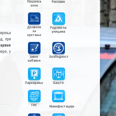
Пешачка
Рекламе
зона
Дозволе
Радови на
за
улицама
ширења
кретање
д, при
арине
ере, у
Јавне
Безбедност
набавке
Паркирање
Баште
ГИС
Манифестације