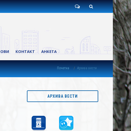
Пишите
Претрага
нам
КОВИ
КОНТАКТ
АНКЕТА
Почетна
Архива вести
АРХИВА ВЕСТИ