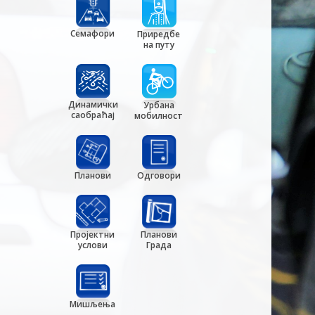
Семафори
Приредбе
на путу
Динамички
Урбана
саобраћај
мобилност
Планови
Одговори
Пројектни
Планови
услови
Града
Мишљења