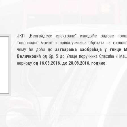
ЈКП „Београдске електране“ изводиће радове про
топловодне мреже и прикључивања објеката на топлово
чему ће доћи до
затварања саобраћаја у Улици М
Величковић
од бр. 5 до Улице поручника Спасића и Маш
периоду
од 16.08.2016. до 28.08.2016. године.