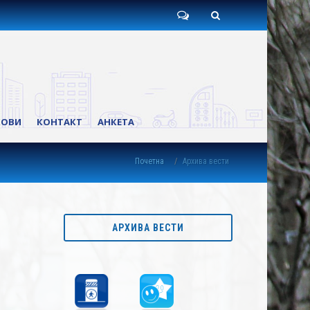
Пишите
Претрага
нам
КОВИ
КОНТАКТ
АНКЕТА
Почетна
Архива вести
АРХИВА ВЕСТИ