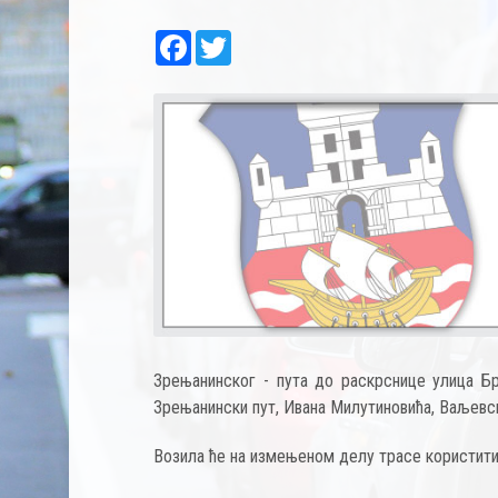
Facebook
Twitter
Зрењанинског - пута до раскрснице улица Б
Зрењанински пут, Ивана Милутиновића, Ваљевс
Возила ће на измењеном делу трасе користити 