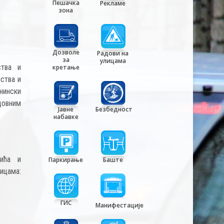
Пешачка
Рекламе
зона
Дозволе
Радови на
за
улицама
ства и
кретање
ства и
нински
довним
Јавне
Безбедност
набавке
ића и
Паркирање
Баште
ицама:
ГИС
Манифестације