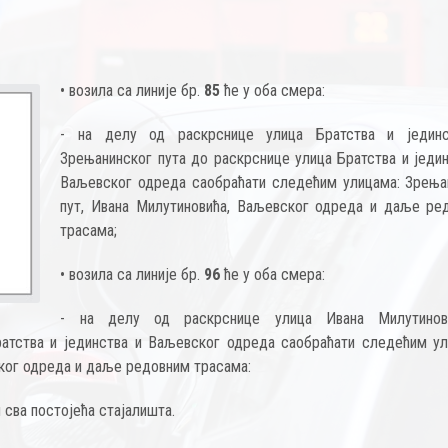
• возила са линије бр.
85
ће у оба смера:
- на делу од раскрснице улица Братства и једин
Зрењанинског пута до раскрснице улица Братства и једин
Ваљевског одреда саобраћати следећим улицама: Зрења
пут, Ивана Милутиновића, Ваљевског одреда и даље ре
трасама;
• возила са линије бр.
96
ће у оба смера:
- на делу од раскрснице улица Ивана Милутинов
ратства и јединства и Ваљевског одреда саобраћати следећим ул
ког одреда и даље редовним трасама:
сва постојећа стајалишта.