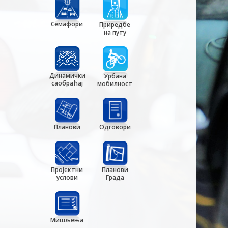
Семафори
Приредбе
на путу
Динамички
Урбана
саобраћај
мобилност
Планови
Одговори
Пројектни
Планови
услови
Града
Мишљења