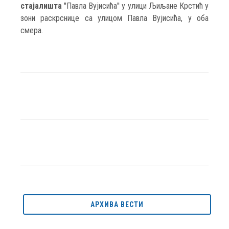
стајалиштa
''Павла Вујисића'' у улици Љиљане Крстић у
зони раскрснице са улицом Павла Вујисића, у оба
смера.
АРХИВА ВЕСТИ