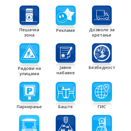
Дозволе за
Пешачка
Рекламе
кретање
зона
Јавне
Безбедност
Радови на
набавке
улицама
Паркирање
Баште
ГИС