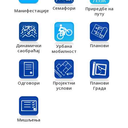
Семафори
Приредбе на
Манифестације
путу
Планови
Динамички
Урбана
саобраћај
мобилност
Одговори
Пројектни
Планови
услови
Града
Мишљења