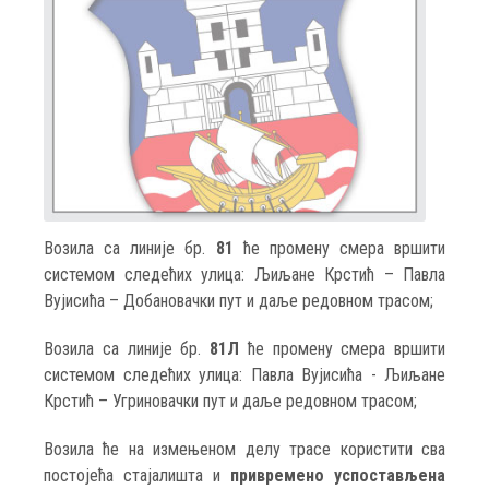
Возила са линије бр.
81
ће промену смера вршити
системом следећих улица: Љиљане Крстић – Павла
Вујисића – Добановачки пут и даље редовном трасом;
Возила са линије бр.
81Л
ће промену смера вршити
системом следећих улица: Павла Вујисића - Љиљане
Крстић – Угриновачки пут и даље редовном трасом;
Возила ће на измењеном делу трасе користити сва
постојећа стајалишта и
привремено успостављена