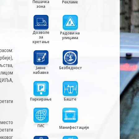
Пешачка
Рекламе
зона
Дозволе
Радови на
за
улицама
кретање
расом:
бије),
љства,
Јавне
Безбедност
улицом
набавке
 ЦИЉА,
Паркирање
Баште
етати
место
ГИС
Манифестације
ретати
нковог