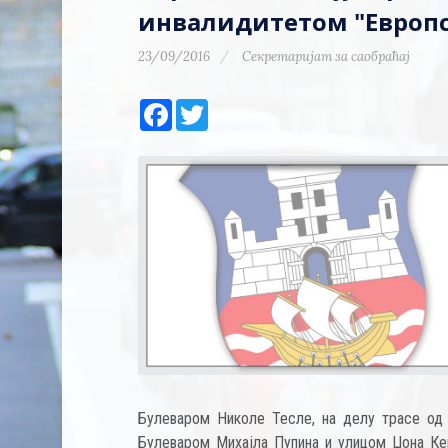
инвалидитетом "Европс
23/09/2016
Секретаријат за саобраћај
Facebook
Twitter
Булеваром Николе Тесле, на делу трасе од 
Булеваром Михајла Пупина и улицом Џона Кен