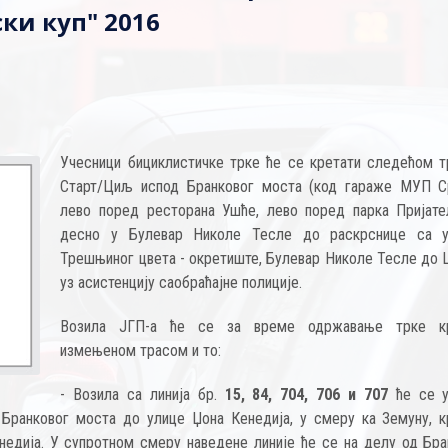
ки куп" 2016
Учесници бициклистичке трке ће се кретати следећом т
Старт/Циљ испод Бранковог моста (код гараже МУП Ср
лево поред ресторана Ушће, лево поред парка Пријате
десно у Булевар Николе Тесле до раскрснице са 
Трешњиног цвета - окретиште, Булевар Николе Тесле до
уз асистенцију саобраћајне полиције.
Возила ЈГП-а ће се за време одржавање трке кр
измењеном трасом и то:
- Возила са линија бр.
15, 84, 704, 706 и 707
ће се у
Бранковог моста до улице Џона Кенедија, у смеру ка Земуну, к
едија. У супротном смеру наведене линије ће се на делу од Бра