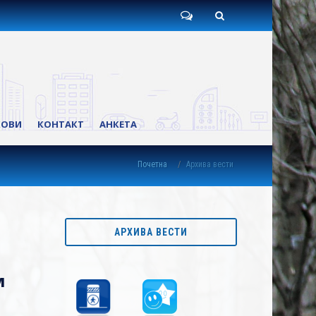
Пишите
Претрага
нам
КОВИ
КОНТАКТ
АНКЕТА
Почетна
Архива вести
АРХИВА ВЕСТИ
м