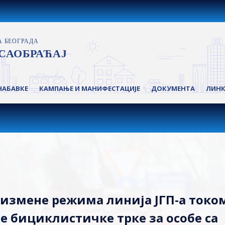
НАБАВКЕ
КАМПАЊЕ И МАНИФЕСТАЦИЈЕ
ДОКУМЕНТА
ЛИН
 измене режима линија ЈГП-а токо
 бициклистичке трке за особе са