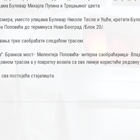
ама Булевар Михајла Пупина и Трешњиног цвета.
а смера, уместо улицама Булевар Николе Тесле и Ушће, кретати Бул
ра Поповића до терминуса Нови Београд /Блок 20/.
вања трке саобраћати следећом трасом:
а": Бранков мост- Милентија Поповића- интерна саобраћајница- Вла
вном трасом а у повратку возила са ове линије користиће редовну
сва постојећа стајалишта.