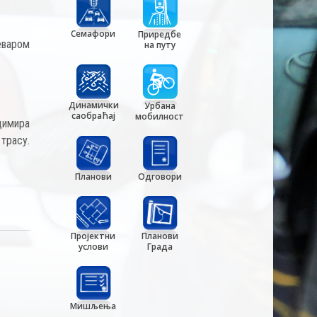
Семафори
Приредбе
еваром
на путу
Динамички
Урбана
саобраћај
мобилност
димира
 трасу.
Планови
Одговори
Пројектни
Планови
услови
Града
Мишљења