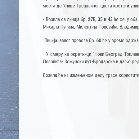
моста до Улице Трешњиног цвета кретати улиц
- Возила са линија бр.
27Е, 35 и 43
ће се, у об
Михајла Пупина, Милентија Поповића, Владими
Линија јавног превоза бр.
60
ће у време одржа
- У смеру ка окретници "Нови Београд-Топлан
Поповића- Земунски пут-Бродарска и даље редо
Возила ће на измењеном делу трасе користити 