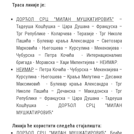
Траса линије је:
ДОРЋОЛ СРЦ "МИЛАН МУШКАТИРОВИЋ"
–
Тадеуша Кошћушка – Цара Душана – Француска –
Трг Републике - Коларчева - Теразије - Трг Николе
Пашића - Булевар краља Александра – Светозара
Марковића - Његошева – Курсулина - Мекензијева -
Чубурска – Петра Кочића - Интернационалних
бригада - Моравска – Хаџи Милентијева – НЕИМАР.
НЕИМАР
– Петра Кочића - Чубурска – Мекензијева –
Курсулина - Његошева – Краља Милутина – Десанке
Максимовић - Булевар краља Александра - Трг
Николе Пашића – Дечанска – Македонска - Трг
Републике – Француска – Цара Душана - Тадеуша
Кошћушка - ДОРЋОЛ СРЦ "МИЛАН
МУШКАТИРОВИЋ"
Линија ће користити следећа стајалишта:
ДОРЋОЛ СРЦ "МИЛАН МУШКАТИРОВИЋ"
, Браће