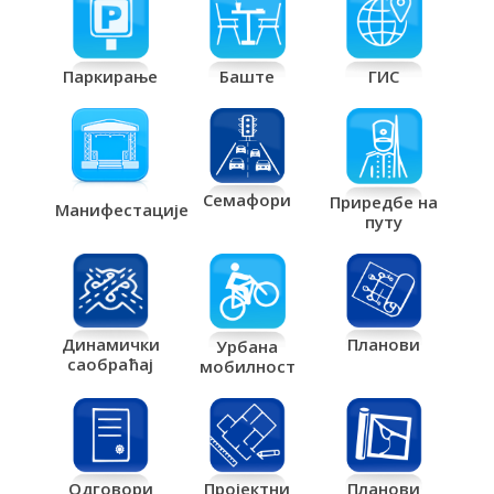
Паркирање
Баште
ГИС
Семафори
Приредбе на
Манифестације
путу
Планови
Динамички
Урбана
саобраћај
мобилност
Одговори
Пројектни
Планови