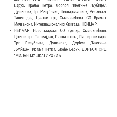
Барух, Краља Петра, Дорћол /Кнегиње Љубице/,
Душанова, Трг Републике, Пионирски парк, Ресавска,
Ташмајдан, Цветни трг, Смиљанићева, СО Врачар,
Мачванска, Интернационалних бригада, НЕИМАР.
НЕИМАР, Новопазарска, СО Врачар, Смиљанићева,
Цветни трг, Ташмајдан, Главна пошта, Пионирски парк,
Трг Републике, Душанова, Дорћол /Кнегиње
Љубице/, Краља Петра, Браће Барух, ДОРЋОЛ СРЦ
"МИЛАН МУШКАТИРОВИЋ.