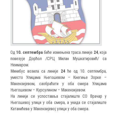
Од
10. септембра
биће измењена траса линије
24
, која
повезује Дорћол /СРЦ Милан Мушкатировић/ са
Неимаром.
Минибус возила са линије
24
ће од 10. септембра,
уместо Улицама Његошевом – Кнегиње Зорке –
Мaкензијевом, саобраћати у оба смера Улицама
Његошевом – Курсулином – Мaкензијевом.
На линији се успоставља стајалиште СО Врачар у
Његошевој улици у оба смера, а укида се стајалиште
Катанићева у Макензијевој улици у оба смера.