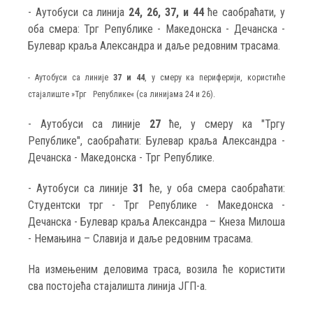
- Аутобуси са линија
24, 26, 37, и 44
ће саобраћати, у
оба смера: Трг Републике - Македонска - Дечанска -
Булевар краља Александра и даље редовним трасама.
- Аутобуси са линије
37 и 44
, у смеру ка периферији, користиће
стајалиште »Трг Републике« (са линијама 24 и 26).
- Аутобуси са линије
27
ће, у смеру ка "Тргу
Републике", саобраћати: Булевар краља Александра -
Дечанска - Македонска - Трг Републике.
- Аутобуси са линије
31
ће, у оба смера саобраћати:
Студентски трг - Трг Републике - Македонска -
Дечанска - Булевар краља Александра – Кнеза Милоша
- Немањина – Славија и даље редовним трасама.
На измењеним деловима траса, возила ће користити
сва постојећа стајалишта линија ЈГП-а.