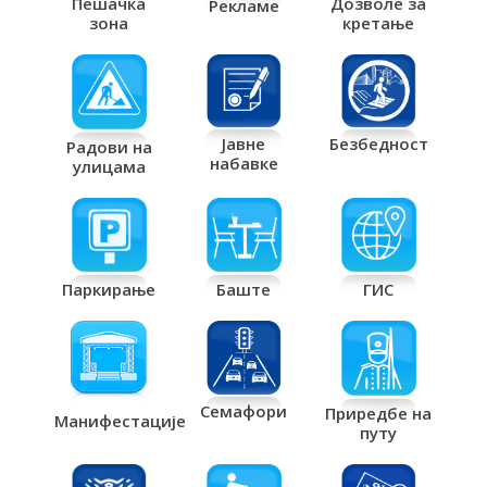
Дозволе за
Пешачка
Рекламе
кретање
зона
Јавне
Безбедност
Радови на
набавке
улицама
Паркирање
Баште
ГИС
Семафори
Приредбе на
Манифестације
путу