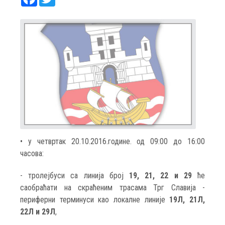
• у четвртак 20.10.2016.године. од 09:00 до 16:00
часова:
- тролејбуси са линија број
19, 21, 22 и 29
ће
саобраћати на скраћеним трасама Трг Славија -
периферни терминуси као локалне линије
19Л, 21Л,
22Л и 29Л
,