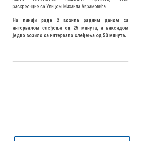
раскреснцие са Улицом Михаила Аврамовића.
На линији раде 2 возила радним даном са
интервалом слеђења од 25 минута, а викендом
једно возило са интервало слеђења од 50 минута.