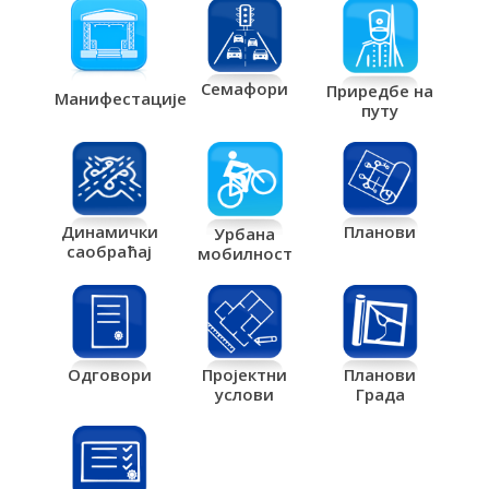
Семафори
Приредбе на
Манифестације
путу
Планови
Динамички
Урбана
саобраћај
мобилност
Одговори
Пројектни
Планови
услови
Града