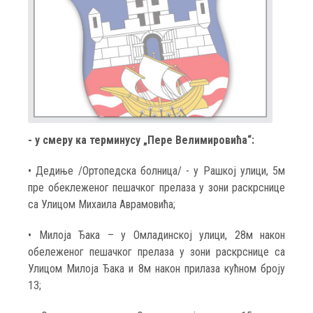
- у смеру ка терминусу „Пере Велимировића“:
• Дедиње /Ортопедска болница/ - у Рашкој улици, 5м
пре обеклеженог пешачког прелаза у зони раскрснице
са Улицом Михаила Аврамовића;
• Милоја Ђака – у Омладинској улици, 28м након
обележеног пешачког прелаза у зони раскрснице са
Улицом Милоја Ђака и 8м након прилаза кућном броју
13;