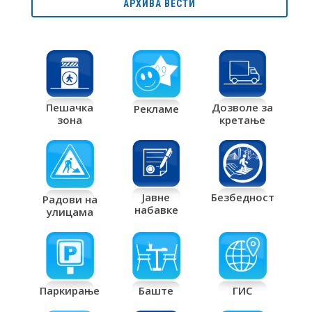
АРХИВА ВЕСТИ
Дозволе за
Пешачка
Рекламе
кретање
зона
Јавне
Безбедност
Радови на
набавке
улицама
Паркирање
Баште
ГИС