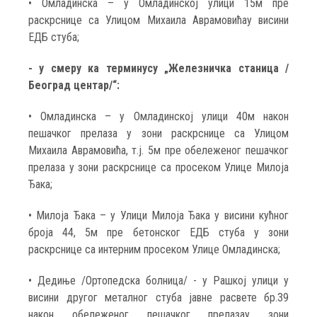
• Омладинска – у Омладинској улици 15м пре
раскрснице са Улицом Михаила Аврамовићау висини
ЕДБ стуба;
- у смеру ка терминусу „Железничка станица /
Београд центар/“:
• Омладинска – у Омладинској улици 40м након
пешачког прелаза у зони раскрснице са Улицом
Михаила Аврамовића, т.ј. 5м пре обележеног пешачког
прелаза у зони раскрснице са просеком Улице Милоја
Ђака;
• Милоја Ђака – у Улици Милоја Ђака у висини кућног
броја 44, 5м пре бетонског ЕДБ стуба у зони
раскрснице са интерним просеком Улице Омладинска;
• Дедиње /Ортопедска болница/ - у Рашкој улици у
висини другог металног стуба јавне расвете бр.39
након обележеног пешачког прелазау зони