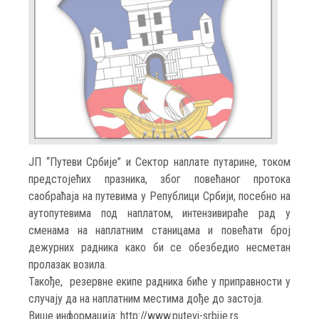
ЈП “Путеви Србије” и Сектор наплате путарине, током
предстојећих празника, због повећаног протока
саобраћаја на путевима у Републици Србији, посебно на
аутопутевима под наплатом, интензивираће рад у
сменама на наплатним станицама и повећати број
дежурних радника како би се обезбедио несметан
пролазак возила.
Такође, резервне екипе радника биће у приправности у
случају да на наплатним местима дође до застоја.
Више информација: http://www.putevi-srbije.rs