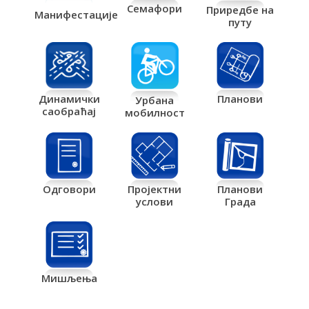
Семафори
Приредбе на
Манифестације
путу
Планови
Динамички
Урбана
саобраћај
мобилност
Одговори
Пројектни
Планови
услови
Града
Мишљења