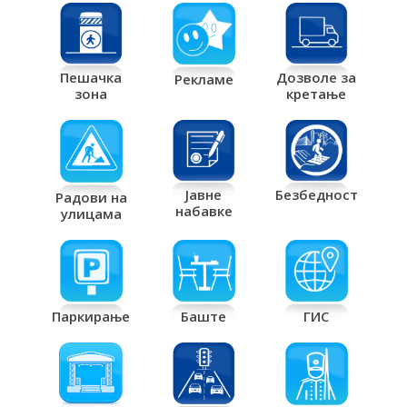
Дозволе за
Пешачка
Рекламе
кретање
зона
Јавне
Безбедност
Радови на
набавке
улицама
Паркирање
Баште
ГИС