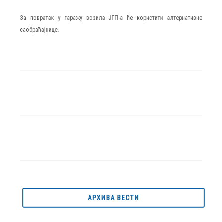
За повратак у гаражу возила ЈГП-а ће користити алтернативне
саобраћајнице.
АРХИВА ВЕСТИ