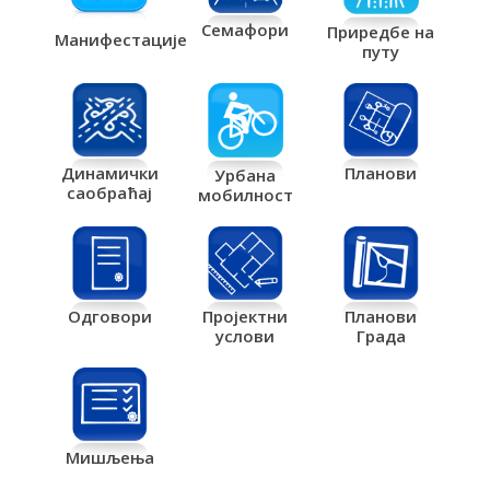
Семафори
Приредбе на
Манифестације
путу
Планови
Динамички
Урбана
саобраћај
мобилност
Одговори
Пројектни
Планови
услови
Града
Мишљења