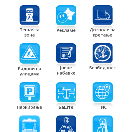
Дозволе за
Пешачка
Рекламе
кретање
зона
Јавне
Безбедност
Радови на
набавке
улицама
Паркирање
Баште
ГИС