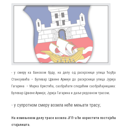
- у смеру ка Бановом брду, на делу од раскрснице улица Ђорђа
Станојевића – Булевар Црвене Армије до раскрснице улица Јурија
Гагарина – Марка Христића, саобраћати следећим саобраћајницама:
Булевар Црвене Армије, Јурија Гагарина и даље редовном трасом;
- у супротном смеру возила неће мењати трасу;
На измењеном делу трасе возила ЈГП-а ће користити постојећа
стајалишта.