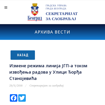
АРХИВА ВЕСТИ
НАЗАД
Измене режима линија ЈГП-а током
извођења радова у Улици Ђорђа
Станојевића
29/11/2016
Секретаријат за саобраћај
Facebook
Twitter