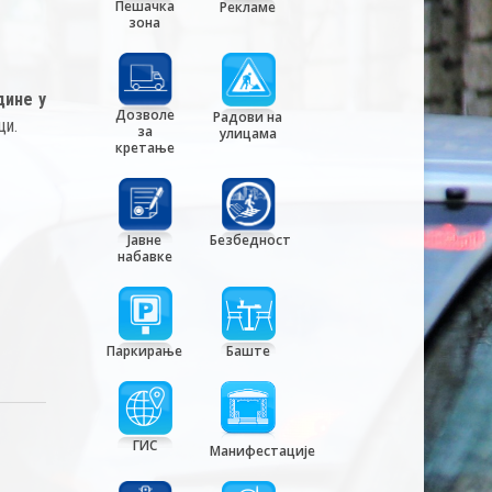
Пешачка
Рекламе
зона
дине у
Дозволе
Радови на
ци.
за
улицама
кретање
Јавне
Безбедност
набавке
Паркирање
Баште
ГИС
Манифестације