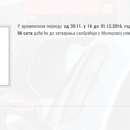
У временском периоду
од 30.11. у 16 до 01.12.2016. го
06 сати
доћи ће до затварања саобраћаја у Молеровој ули