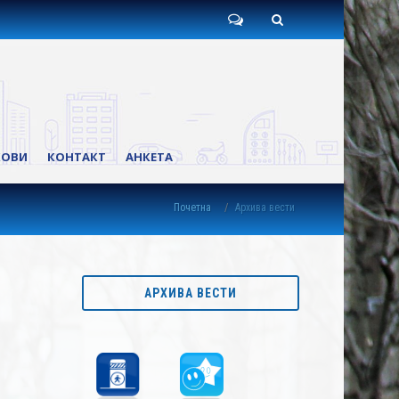
Пишите
Претрага
нам
КОВИ
КОНТАКТ
АНКЕТА
Почетна
Архива вести
АРХИВА ВЕСТИ