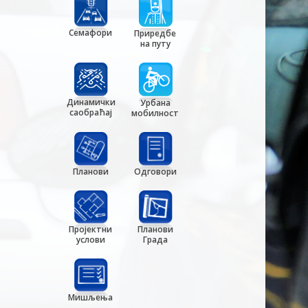
Семафори
Приредбе
на путу
Динамички
Урбана
саобраћај
мобилност
Планови
Одговори
Пројектни
Планови
услови
Града
Мишљења