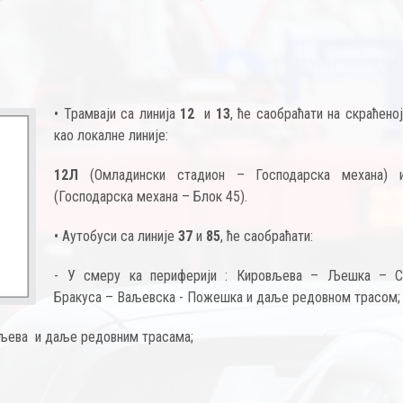
• Трамваји са линија
12
и
13
, ће саобраћати на скраћено
као локалне линије:
12Л
(Омладински стадион – Господарска механа)
(Господарска механа – Блок 45).
• Аутобуси са линије
37
и
85
, ће саобраћати:
- У смеру ка периферији : Кировљева – Љешка – С
Бракуса – Ваљевска - Пожешка и даље редовном трасом
вљева и даље редовним трасама;