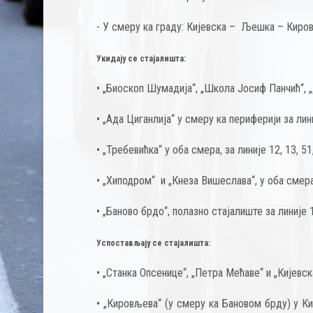
- У смеру ка граду: Кијевска – Љешка – Кир
Укидају се с
тајалишта
:
• „Биоскоп Шумадија“, „Школа Јосиф Панчић“, „
• „Ада Циганлија“ у смеру ка периферији за лини
• „Требевићка“ у оба смера, за линије 12, 13, 51,
• „Хиподром“ и „Кнеза Вишеслава“, у оба смера,
• „Баново брдо“, полазно стајалиште за линије 1
Успостављају се
с
тајалишта
:
• „Станка Опсенице“, „Петра Мећаве“ и „Кијевска
• „Кировљева“ (у смеру ка Бановом брду) у Кир