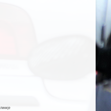
;
 линије