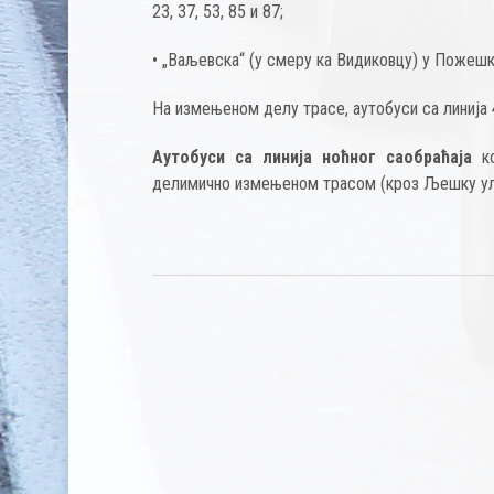
23, 37, 53, 85 и 87;
• „Ваљевска“ (у смеру ка Видиковцу) у Пожешкој
На измењеном делу трасе, аутобуси са линија 49
Аутобуси са линија ноћног саобраћаја
ко
делимично измењеном трасом (кроз Љешку ули