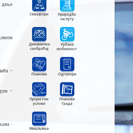
и даље
Семафори
Приредбе
на путу
довном
Динамички
Урбана
саобраћај
мобилност
вића –
Планови
Одговори
друм –
Пројектни
Планови
услови
Града
љева -
Мишљења