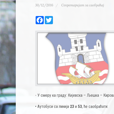
30/12/2016
Секретаријат за саобраћај
Facebook
Twitter
- У смеру ка граду: Кијевска – Љешка – Киро
• Аутобуси са линија
23
и
53
, ће саобраћати: