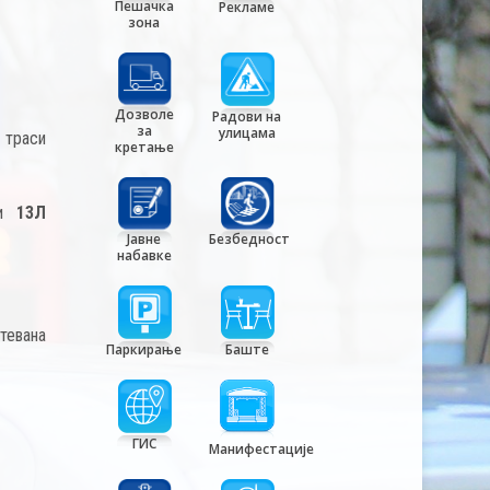
Пешачка
Рекламе
зона
Дозволе
Радови на
за
улицама
ј траси
кретање
 и
13Л
Јавне
Безбедност
набавке
тевана
Паркирање
Баште
;
ГИС
Манифестације