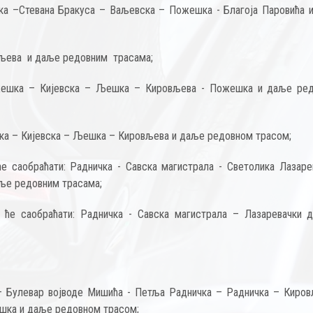
ка –Стевана Бракуса – Ваљевска – Пожешка - Благоја Паровића 
овљева и даље редовним трасама;
ожешка – Кијевска – Љешка – Кировљева - Пожешка и даље ре
шка – Кијевска – Љешка – Кировљева и даље редовном трасом;
ће саобраћати: Радничка - Савска магистрала - Светолика Лазаре
аље редовним трасама;
, ће саобраћати: Радничка - Савска магистрала – Лазаревачки 
 – Булевар војводе Мишића - Петља Радничка – Радничка – Киров
шка и даље редовном трасом;