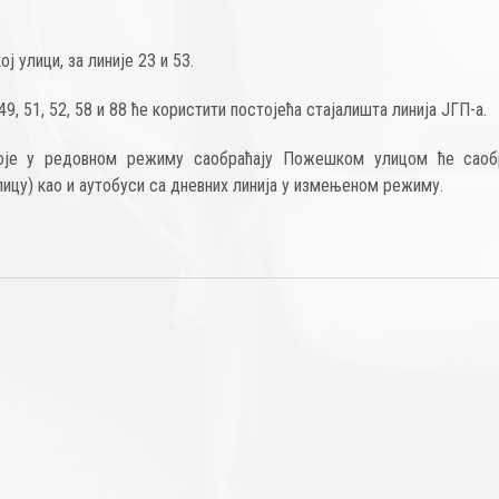
 улици, за линије 23 и 53.
, 51, 52, 58 и 88 ће користити постојећа стајалишта линија ЈГП-а.
је у редовном режиму саобраћају Пожешком улицом ће саоб
цу) као и аутобуси са дневних линија у измењеном режиму.