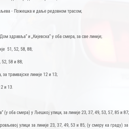
овљева - Пожешка и даље редовном трасом;
Дом здравља“ и „Кијевска“ у оба смера, за све линије;
је 51, 52, 58, 88;
 52, 58 и 88;
 за трамвајске линије 12 и 13;
2 и 13.
“ (у оба смера) у Љешкој улици, за линије 23, 37, 49, 53, 57, 85 и 87
овљевој улици за линије 23, 37, 49, 53 и 85; (у смеру ка граду) за