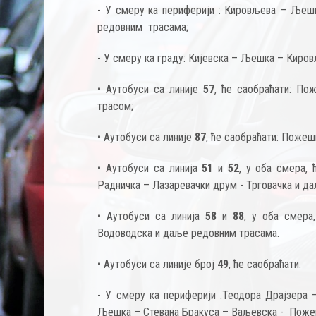
- У смеру ка периферији : Кировљева – Љеш
редовним трасама;
- У смеру ка граду: Кијевска – Љешка – Кир
• Аутобуси са линије
57
, ће саобраћати: П
трасом;
• Аутобуси са линије
87
, ће саобраћати: Поже
• Аутобуси са линија
51
и
52
, у оба смера, 
Радничка – Лазаревачки друм - Трговачка и д
• Аутобуси са линија
58
и
88
, у оба смера
Водоводска и даље редовним трасама.
• Аутобуси са линије број
49
, ће саобраћати:
- У смеру ка периферији :Теодора Драјзера
Љешка – Стевана Бракуса – Ваљевска - Поже