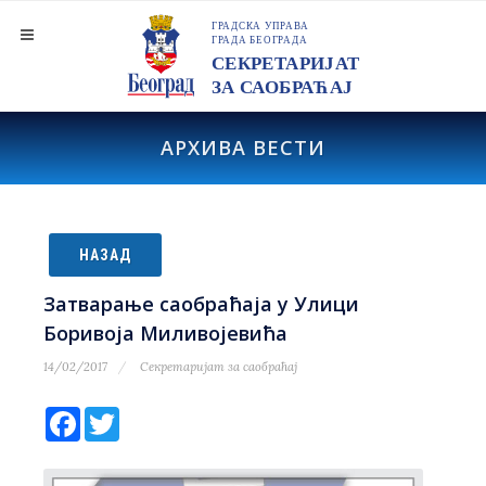
АРХИВА ВЕСТИ
НАЗАД
Затварање саобраћаја у Улици
Боривоја Миливојевића
14/02/2017
Секретаријат за саобраћај
Facebook
Twitter