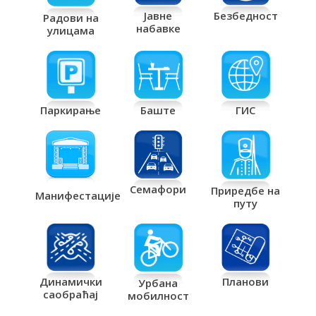
Јавне
Безбедност
Радови на
набавке
улицама
Паркирање
Баште
ГИС
Семафори
Приредбе на
Манифестације
путу
Планови
Динамички
Урбана
саобраћај
мобилност