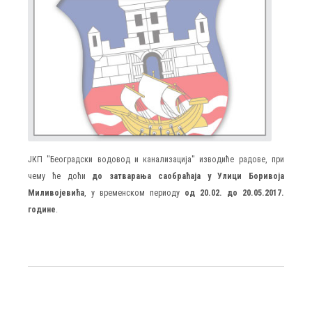
ЈКП ''Београдски водовод и канализација'' изводиће радове, при
чему ће доћи
до затварања саобраћаја у Улици Боривоја
Миливојевића
, у временском периоду
од 20.02. до 20.05.2017.
године
.