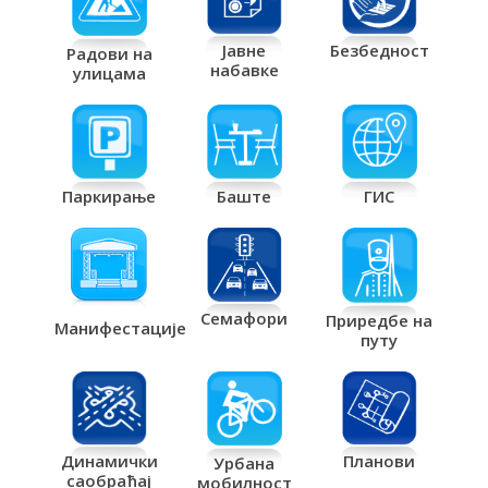
Јавне
Безбедност
Радови на
набавке
улицама
Паркирање
Баште
ГИС
Семафори
Приредбе на
Манифестације
путу
Планови
Динамички
Урбана
саобраћај
мобилност