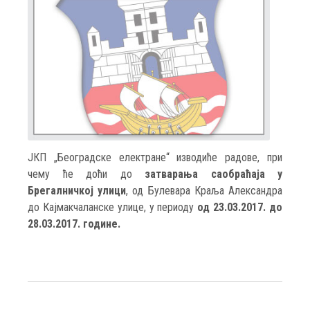
ЈКП „Београдске електране“ изводиће радове, при
чему ће доћи до
затварања саобраћаја у
Брегалничкој улици
, од Булевара Краља Александра
до Кајмакчаланске улице, у периоду
од 23.03.2017. до
28.03.2017. године.