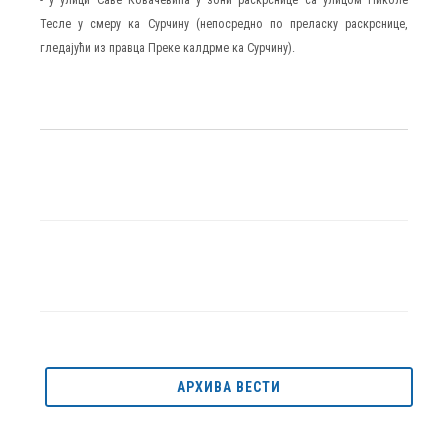
Тесле у смеру ка Сурчину (непосредно по преласку раскрснице,
гледајући из правца Преке калдрме ка Сурчину).
АРХИВА ВЕСТИ