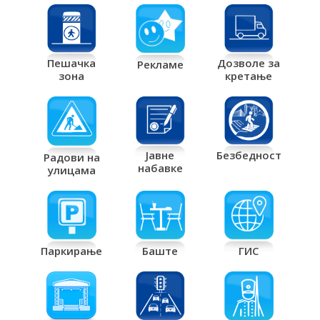
Дозволе за
Пешачка
Рекламе
кретање
зона
Јавне
Безбедност
Радови на
набавке
улицама
Паркирање
Баште
ГИС