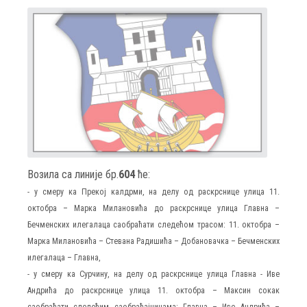
Возила са линије бр.
604
ће:
-
у смеру ка Прекој калдрми, на делу од раскрснице улица 11.
октобра – Марка Милановића до раскрснице улица Главна –
Бечменских илегалаца саобраћати следећом трасом: 11. октобра –
Марка Милановића – Стевана Радишића – Добановачка – Бечменских
илегалаца – Главна,
-
у смеру ка Сурчину, на делу од раскрснице улица Главна - Иве
Андрића до раскрснице улица 11. октобра – Максин сокак
саобраћати следећим саобраћајницама: Главна – Иве Андрића –