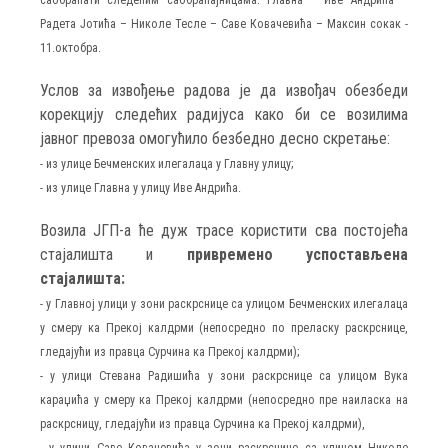
Радета Јотића – Николе Тесле – Саве Ковачевића – Максин сокак -
11.октобра.
Услов за извођење радова је да извођач обезбеди
корекцију следећих радијуса како би се возилима
јавног превоза омогућило безбедно десно скретање:
-
из улице Бечменских илегалаца у Главну улицу;
-
из улице Главна у улицу Иве Андрића.
Возила ЈГП-а ће дуж трасе користити сва постојећа
стајалишта и
привремено успостављена
стајалишта:
-
у Главној улици у зони раскрснице са улицом Бечменских илегалаца
у смеру ка Прекој калдрми (непосредно по преласку раскрснице,
гледајући из правца Сурчина ка Прекој калдрми);
-
у улици Стевана Радишића у зони раскрснице са улицом Вука
караџића у смеру ка Прекој калдрми (непосредно пре наиласка на
раскрсницу, гледајући из правца Сурчина ка Прекој калдрми),
-
у улици Саве Ковачевића у зони раскрснице са улицом Николе