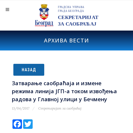
АРХИВА ВЕСТИ
НАЗАД
Затварање саобраћаја и измене
режима линија ЈГП-а током извођења
радова у Главној улици у Бечмену
13/04/2017
Секретаријат за саобраћај
Facebook
Twitter