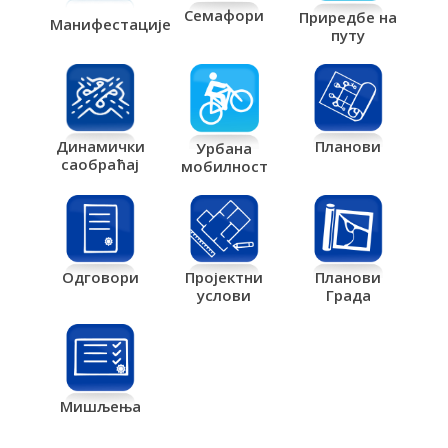
Семафори
Приредбе на
Манифестације
путу
Планови
Динамички
Урбана
саобраћај
мобилност
Одговори
Пројектни
Планови
услови
Града
Мишљења