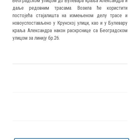
Београдском улицом до Булевара краља Александра и
даље редовним трасама. Возила ће користити
постојећа стајалишта на измењеном делу трасе и
новоуспостављено у Крунској улици, као и у Булевару
краља Александра након раскрснице са Београдском
улицом за линију бр.26.