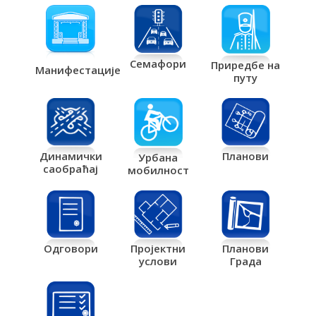
Семафори
Приредбе на
Манифестације
путу
Планови
Динамички
Урбана
саобраћај
мобилност
Одговори
Пројектни
Планови
услови
Града