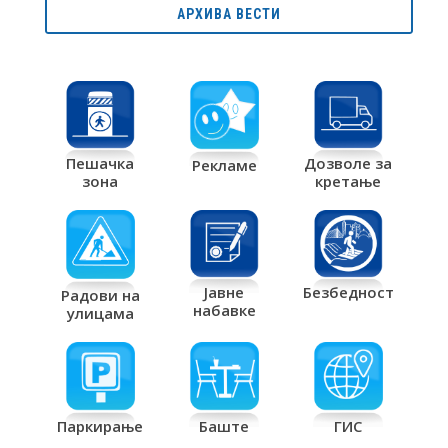
АРХИВА ВЕСТИ
Дозволе за
Пешачка
Рекламе
кретање
зона
Јавне
Безбедност
Радови на
набавке
улицама
Паркирање
Баште
ГИС