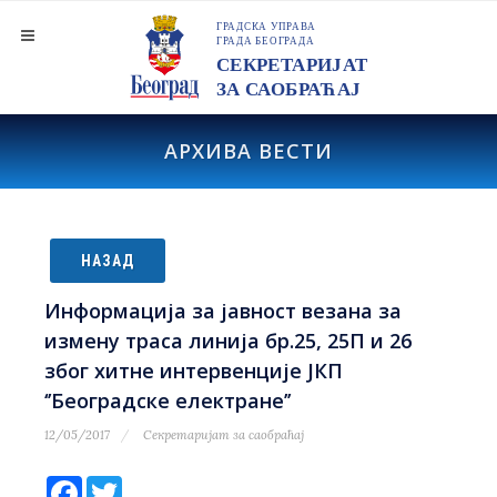
АРХИВА ВЕСТИ
НАЗАД
Информација за јавност везана за
измену траса линија бр.25, 25П и 26
због хитне интервенције ЈКП
‘’Београдске електране’’
12/05/2017
Секретаријат за саобраћај
Facebook
Twitter