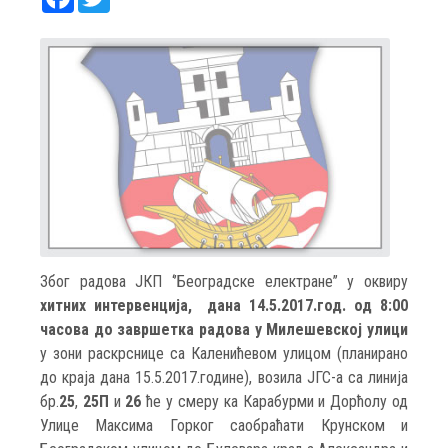
Због радова ЈКП ‘’Београдске електране’’ у оквиру
хитних интервенција, дана 14.5.2017.год. од 8:00
часова до завршетка радова у Милешевској улици
у зони раскрснице са Каленићевом улицом (планирано
до краја дана 15.5.2017.године), возила ЈГС-а са линија
бр.
25
,
25П
и
26
ће у смеру ка Карабурми и Дорћолу од
Улице Максима Горког саобраћати Крунском и