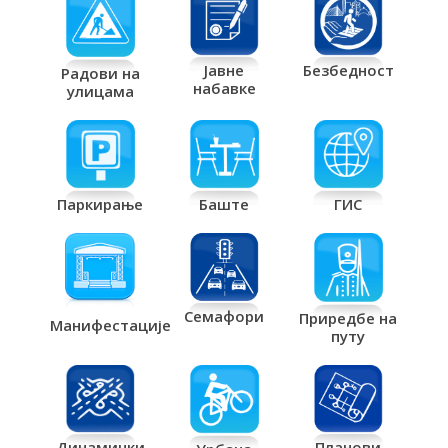
Јавне
Безбедност
Радови на
набавке
улицама
Паркирање
Баште
ГИС
Семафори
Приредбе на
Манифестације
путу
Планови
Динамички