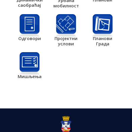
Урбана
саобраћај
мобилност
Одговори
Пројектни
Планови
услови
Града
Мишљења