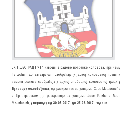
ЈKП „БЕОГРАД ПУТ“ изводиће радове поправке коловоза, при чему
ће доћи до затварања саобраћаја у једној коловозној траци и
измени режима саобраћаја у другој слободној коловозној траци
у
Булевару ослобођења
, од раскрснице са улицама Саве Машковића
и Црнотравском до раскрснице са улицама Јове Илића и Босе
Милићевић,
у периоду од 30.05.2017. до 25.06.2017. године
.