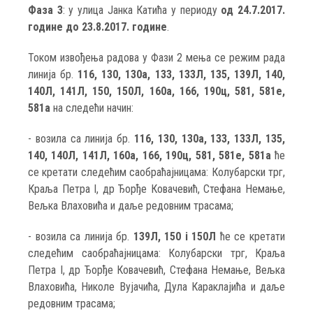
Фаза 3
: у улица Јанка Катића у периоду
од 24.7.2017.
године до 23.8.2017. године
.
Током извођења радова у Фази 2 мења се режим рада
линија бр.
116, 130, 130a, 133, 133Л, 135, 139Л, 140,
140Л, 141Л, 150, 150Л, 160a, 166, 190ц, 581, 581e,
581a
на следећи начин:
- возила са линија бр.
116, 130, 130a, 133, 133Л, 135,
140, 140Л, 141Л, 160a, 166, 190ц, 581, 581e, 581a
ће
се кретати следећим саобраћајницама: Колубарски трг,
Краља Петра I, др Ђорђе Ковачевић, Стефана Немање,
Вељка Влаховића и даље редовним трасама;
- возила са линија бр.
139Л, 150 i 150Л
ће се кретати
следећим саобраћајницама: Колубарски трг, Краља
Петра I, др Ђорђе Ковачевић, Стефана Немање, Вељка
Влаховића, Николе Вујачића, Дула Караклајића и даље
редовним трасама;