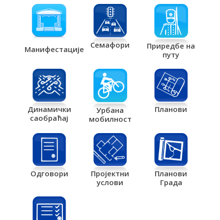
Семафори
Приредбе на
Манифестације
путу
Планови
Динамички
Урбана
саобраћај
мобилност
Одговори
Пројектни
Планови
услови
Града