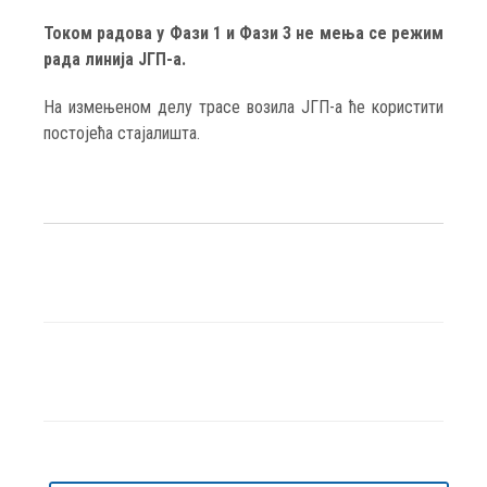
Током радова у Фази 1 и Фази 3 не мења се режим
рада линија ЈГП-а.
На измењеном делу трасе возила ЈГП-а ће користити
постојећа стајалишта.