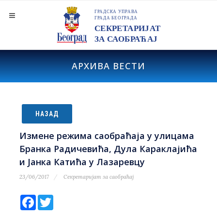
АРХИВА ВЕСТИ
НАЗАД
Измене режима саобраћаја у улицама
Бранка Радичевића, Дула Караклајића
и Јанка Катића у Лазаревцу
23/06/2017
Секретаријат за саобраћај
Facebook
Twitter