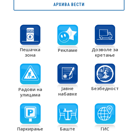
АРХИВА ВЕСТИ
Дозволе за
Пешачка
Рекламе
кретање
зона
Јавне
Безбедност
Радови на
набавке
улицама
Паркирање
Баште
ГИС