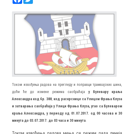
Током извођења радова на прегледу и поправци трамвајских шина,
доћи ће до измене режима саобраћаја
у Булевару краља
Александра код бр. 388
,
код раскрснице са Улицом Фрања Клуза
и затварања саобраћаја у Улици Фрања Клуза, угао са Булеваром
краља Александра, у периоду од 01.07.2017. од 00 часова и 30
минута до 03.07.2017. до 03 часа и 30 минута
.
Током извођења радова мења се режим рада линија