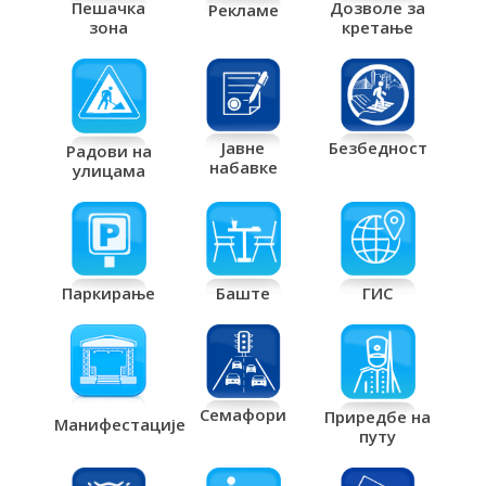
Дозволе за
Пешачка
Рекламе
кретање
зона
Јавне
Безбедност
Радови на
набавке
улицама
Паркирање
Баште
ГИС
Семафори
Приредбе на
Манифестације
путу