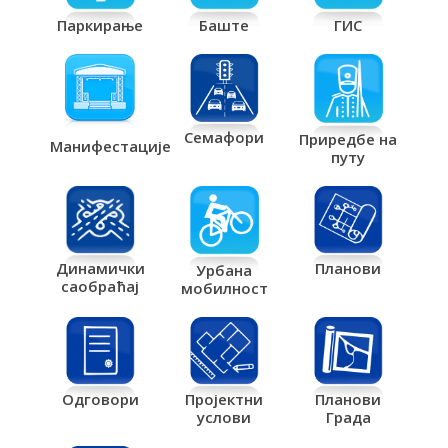
Паркирање
Баште
ГИС
Семафори
Приредбе на
Манифестације
путу
Планови
Динамички
Урбана
саобраћај
мобилност
Одговори
Пројектни
Планови
услови
Града