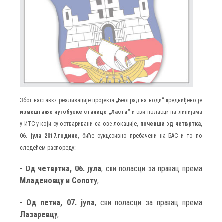
Због наставка реализације пројекта „Београд на води“ предвиђено је
измештање аутобуске станице „Ласта“
и сви поласци на линијама
у ИТС-у који су остваривани са ове локације,
почевши од четвртка,
06. јула 2017.године
, биће сукцесивно пребачени на БАС и то по
следећем распореду:
-
Од четвртка, 06. јула
, сви поласци за правац према
Младеновцу и Сопоту
,
-
Од петка, 07. јула
, сви поласци за правац према
Лазаревцу
,