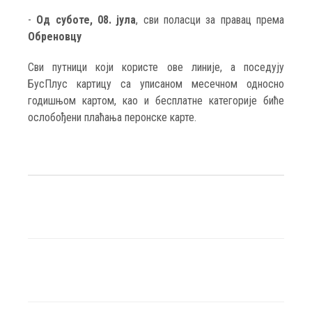
-
Од суботе, 08. јула
, сви поласци за правац према
Обреновцу
Сви путници који користе ове линије, а поседују
БусПлус картицу са уписаном месечном односно
годишњом картом, као и бесплатне категорије биће
ослобођени плаћања перонске карте.