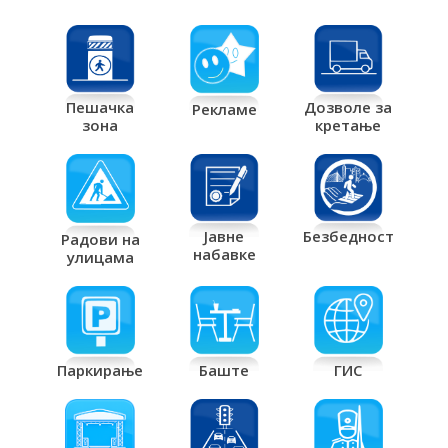
Дозволе за
Пешачка
Рекламе
кретање
зона
Јавне
Безбедност
Радови на
набавке
улицама
Паркирање
Баште
ГИС