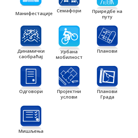
Семафори
Приредбе на
Манифестације
путу
Планови
Динамички
Урбана
саобраћај
мобилност
Одговори
Пројектни
Планови
услови
Града
Мишљења