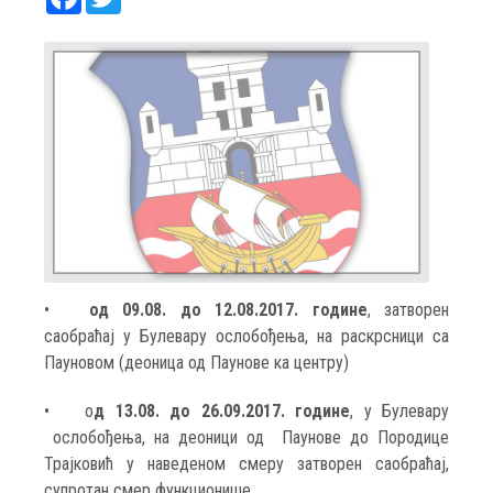
•
од 09.08. до 12.08.2017. године
, затворен
саобраћај у Булевару ослобођења, на раскрсници са
Пауновом (деоница од Паунове ка центру)
•
о
д 13.08. до 26.09.2017. године
, у Булевару
ослобођења, на деоници од Паунове до Породице
Трајковић у наведеном смеру затворен саобраћај,
супротан смер функционише,