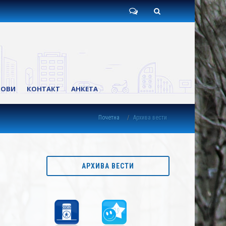
Пишите
Претрага
нам
КОВИ
КОНТАКТ
АНКЕТА
Почетна
Архива вести
АРХИВА ВЕСТИ