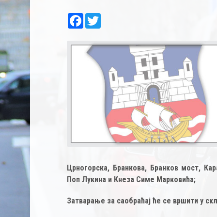
Facebook
Twitter
Црногорска, Бранкова, Бранков мост, Кар
Поп Лукина и Кнеза Симе Марковића;
Затварање за саобраћај ће се вршити у с