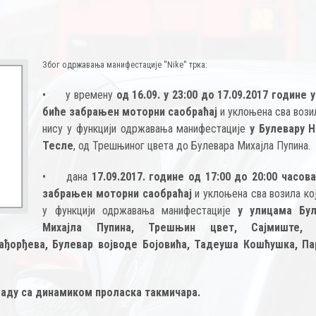
Због одржавања манифестације ''Nike'' трка:
•
у времену
од 16.09. у 23:00 до 17.09.2017 године у
биће забрањен моторни саобраћај
и уклоњена сва вози
нису у функцији одржавања манифестације
у Булевару 
Тесле
, од Трешњиног цвета до Булевара Михајла Пупина.
•
дана
17.09.2017. године од 17:00 до 20:00 часова
забрањен моторни саобраћај
и уклоњена сва возила ко
у функцији одржавања манифестације
у улицама Бул
Михајла Пупина, Трешњин цвет, Сајмиште, 
ађорђева, Булевар војводе Бојовића, Тадеуша Кошћушка, Па
кладу са динамиком проласка такмичара.