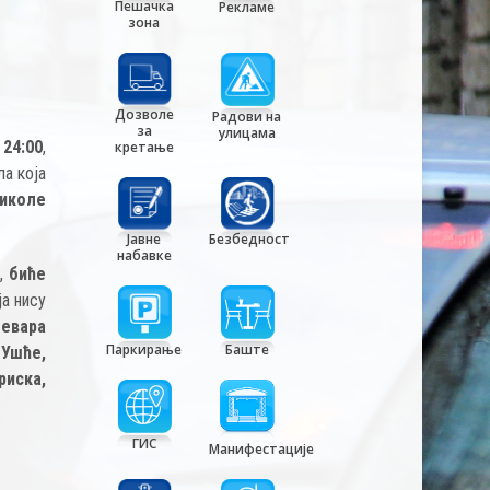
Пешачка
Рекламе
зона
Дозволе
Радови на
за
улицама
 24:00
,
кретање
ла која
Николе
Јавне
Безбедност
набавке
,
биће
ја нису
евара
Паркирање
Баште
Ушће,
риска,
ГИС
Манифестације