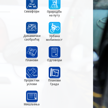
Семафори
Приредбе
на путу
Динамички
Урбана
саобраћај
мобилност
Планови
Одговори
Пројектни
Планови
услови
Града
Мишљења