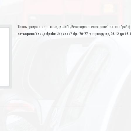
Током радова које изводи ЈКП „Београдске електране“ за саобраћај
затворена Улица браће Јерковић бр. 70-77
, у периоду
од 06.12 до 15.