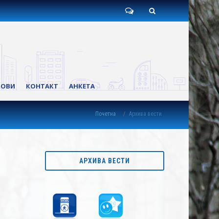
Пишите
Претрага
нам
КОВИ
КОНТАКТ
АНКЕТА
Почетна
Архива вести
АРХИВА ВЕСТИ