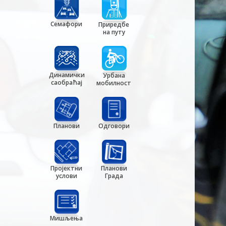
Семафори
Приредбе
на путу
Динамички
Урбана
саобраћај
мобилност
Планови
Одговори
Пројектни
Планови
услови
Града
Мишљења