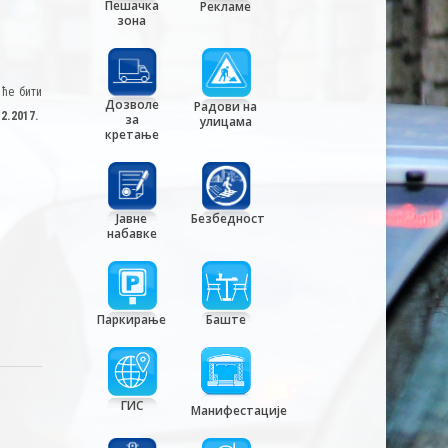
Пешачка
Рекламе
зона
 ће бити
Дозволе
Радови на
12.2017.
за
улицама
кретање
Јавне
Безбедност
набавке
Паркирање
Баште
ГИС
Манифестације