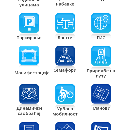
набавке
улицама
Паркирање
Баште
ГИС
Семафори
Приредбе на
Манифестације
путу
Планови
Динамички
Урбана
саобраћај
мобилност