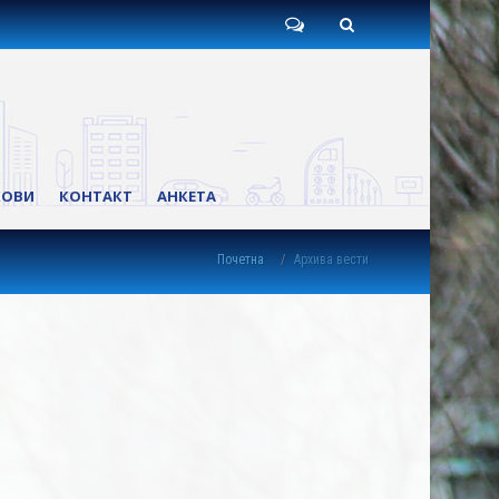
Пишите
Претрага
нам
КОВИ
КОНТАКТ
АНКЕТА
Почетна
Архива вести