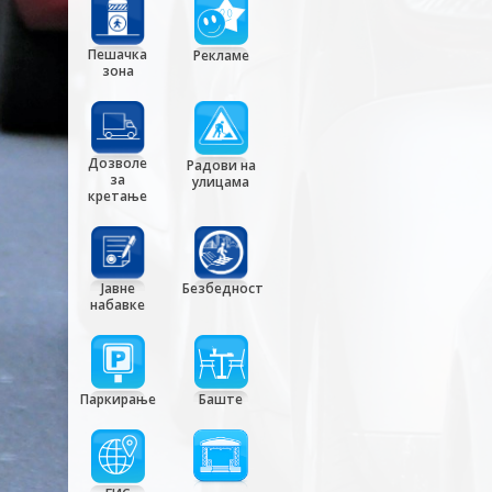
Пешачка
Рекламе
зона
Дозволе
Радови на
за
улицама
кретање
Јавне
Безбедност
набавке
Паркирање
Баште