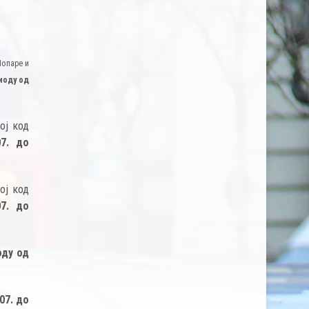
Попаре и
иоду од
ој код
07. до
ој код
07. до
оду од
07. до