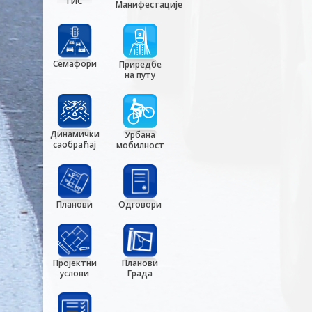
ГИС
Манифестације
Семафори
Приредбе
на путу
Динамички
Урбана
саобраћај
мобилност
Планови
Одговори
Пројектни
Планови
услови
Града