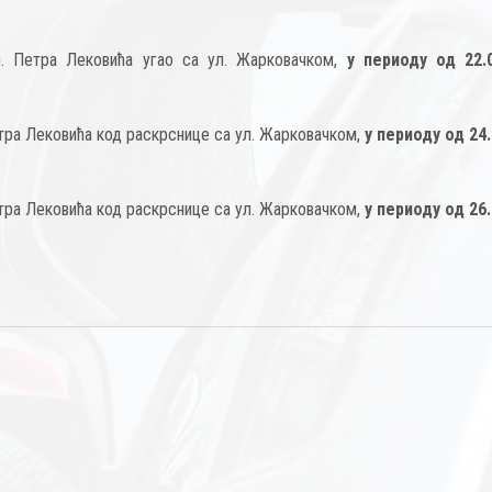
л. Петра Лековића угао са ул. Жарковачком,
у периоду од 22.
етра Лековића код раскрснице са ул. Жарковачком,
у периоду од 24.
етра Лековића код раскрснице са ул. Жарковачком,
у периоду од 26.