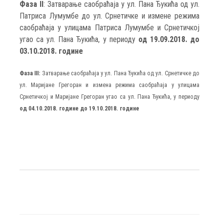
Фаза II
: Затварање саобраћаја у ул. Пана Ђукића од ул.
Патриса Лумумбе до ул. Срнетичке и измене режима
саобраћаја у улицама Патриса Лумумбе и Срнетичкој
угао са ул. Пана Ђукића, у периоду
од 19.09.2018. до
03.10.2018. године
Фаза III:
Затварање саобраћаја у ул. Пана Ђукића од ул. Срнетичке до
ул. Маријане Грегоран и измена режима саобраћаја у улицама
Срнетичкој и Маријане Грегоран угао са ул. Пана Ђукића, у периоду
од 04.10.2018. године до 19.10.2018. године