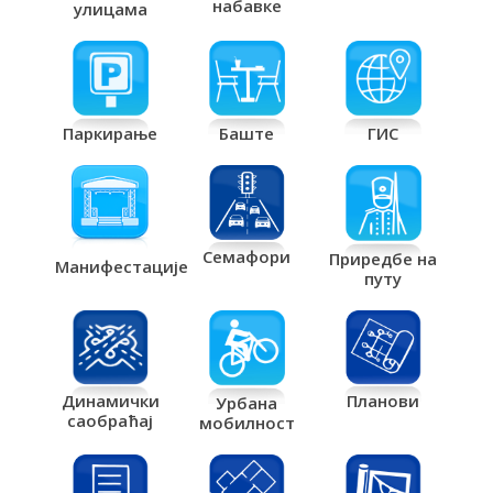
набавке
улицама
Паркирање
Баште
ГИС
Семафори
Приредбе на
Манифестације
путу
Планови
Динамички
Урбана
саобраћај
мобилност