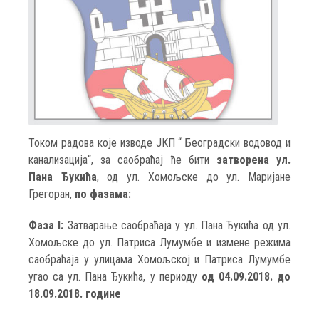
Током радова које изводе ЈКП “ Београдски водовод и
канализација“, за саобраћај ће бити
затворена ул.
Пана Ђукића
, од ул. Хомољске до ул. Маријане
Грегоран,
по фазама:
Фаза I:
Затварање саобраћаја у ул. Пана Ђукића од ул.
Хомољске до ул. Патриса Лумумбе и измене режима
саобраћаја у улицама Хомољској и Патриса Лумумбе
угао са ул. Пана Ђукића, у периоду
од 04.09.2018. до
18.09.2018. године