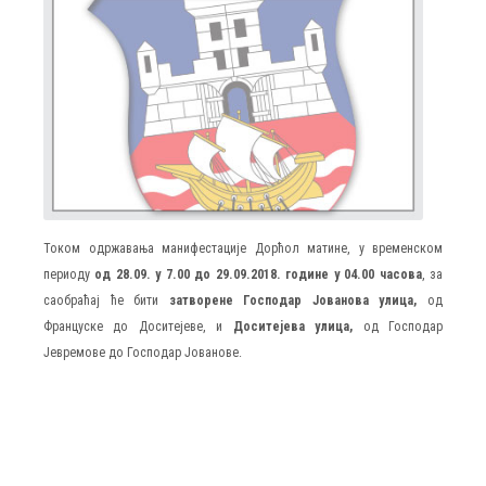
Током одржавања манифестације Дорћол матине, у временском
периоду
од 28.09. у 7.00 до 29.09.2018. године у 04.00 часова
, за
саобраћај ће бити
затворенe Господар Јованова улица,
од
Француске до Доситеjеве, и
Доситеjева улица,
од Господар
Јевремове до Господар Јованове.