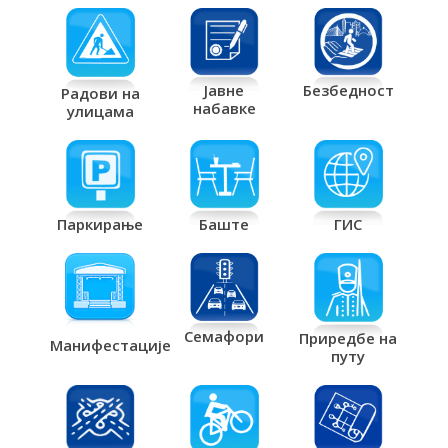
Јавне
Безбедност
Радови на
набавке
улицама
Паркирање
Баште
ГИС
Семафори
Приредбе на
Манифестације
путу