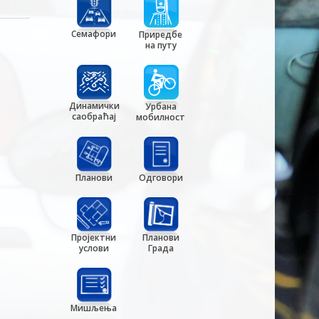
Семафори
Приредбе
на путу
Динамички
Урбана
саобраћај
мобилност
Планови
Одговори
Пројектни
Планови
услови
Града
Мишљења