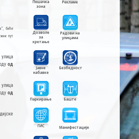
Пешачка
Рекламе
зона
“, биће
Дозволе
Радови на
жни пут
за
улицама
кретање
 улица
иоду
од
Јавне
Безбедност
набавке
 улица
иоду
од
Паркирање
Баште
дијске
ГИС
Манифестације