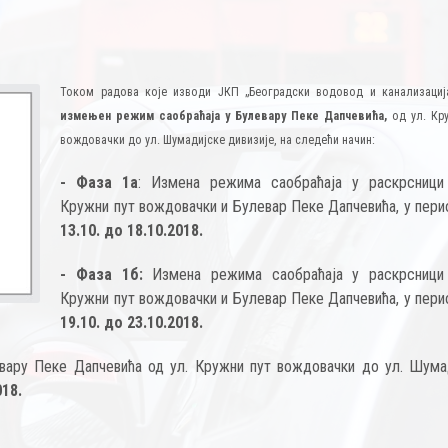
Током радова које изводи ЈКП „Београдски водовод и канализација
измењен режим саобраћаја у Булевару Пеке Дапчевића,
од ул. Кру
вождовачки до ул. Шумадијске дивизије, на следећи начин:
- Фаза 1а
: Измена режима саобраћаја у раскрсници
Кружни пут вождовачки и Булевар Пеке Дапчевића, у пер
13.10. до 18.10.2018.
- Фаза 1б:
Измена режима саобраћаја у раскрсници
Кружни пут вождовачки и Булевар Пеке Дапчевића, у пер
19.10. до 23.10.2018.
ару Пеке Дапчевића од ул. Кружни пут вождовачки до ул. Шума
018.