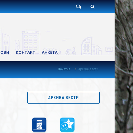
Пишите
Претрага
нам
КОВИ
КОНТАКТ
АНКЕТА
Почетна
Архива вести
АРХИВА ВЕСТИ