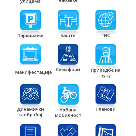
набавке
улицама
Паркирање
Баште
ГИС
Семафори
Приредбе на
Манифестације
путу
Планови
Динамички
Урбана
саобраћај
мобилност