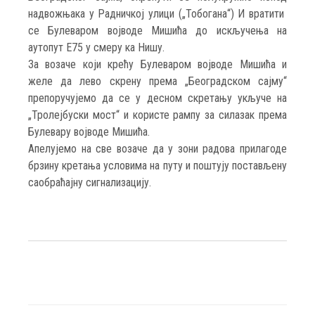
надвожњака у Радничкој улици („Тобогана“) И вратити
се Булеваром војводе Мишића до искључења на
аутопут Е75 у смеру ка Нишу.
За возаче који крећу Булеваром војводе Мишића и
желе да лево скрену према „Београдском сајму“
препоручујемо да се у десном скретању укључе на
„Тролејбуски мост“ и користе рампу за силазак према
Булевару војводе Мишића.
Апелујемо на све возаче да у зони радова прилагоде
брзину кретања условима на путу и поштују постављену
саобраћајну сигнализацију.