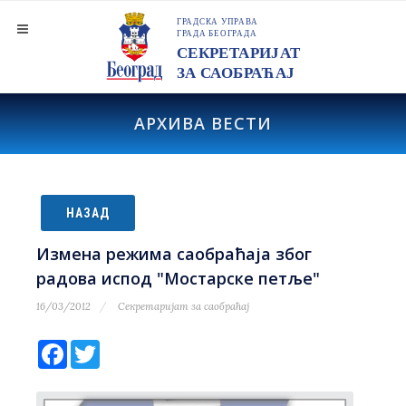
АРХИВА ВЕСТИ
НАЗАД
Измена режима саобраћаја због
радова испод "Мостарске петље"
16/03/2012
Секретаријат за саобраћај
Facebook
Twitter