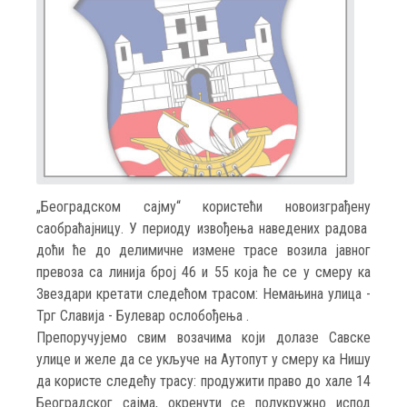
„Београдском сајму“ користећи новоизграђену
саобраћајницу. У периоду извођења наведених радова
доћи ће до делимичне измене трасе возила јавног
превоза са линија број 46 и 55 која ће се у смеру ка
Звездари кретати следећом трасом: Немањина улица -
Трг Славија - Булевар ослобођења .
Препоручујемо свим возачима који долазе Савске
улице и желе да се укључе на Аутопут у смеру ка Нишу
да користе следећу трасу: продужити право до хале 14
Београдског сајма, окренути се полукружно испод