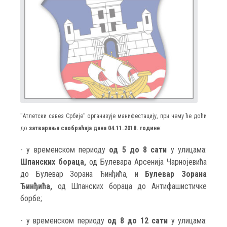
''Атлетски савез Србије'' организује манифестацију, при чему ће доћи
до
затварања саобраћаја дана 04.11.2018. године
:
- у временском периоду
од 5 до 8 сати
у улицама:
Шпанских бораца,
од Булевара Арсенија Чарнојевића
до Булевар Зорана Ђинђића, и
Булевар Зорана
Ђинђића,
од Шпанских бораца до Антифашистичке
борбе;
- у временском периоду
од 8 до 12 сати
у улицама: