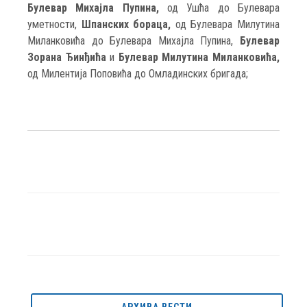
Булевар Михајла Пупина,
од Ушћа до Булевара
уметности,
Шпанских бораца,
од Булевара Милутина
Миланковића до Булевара Михајла Пупина,
Булевар
Зорана Ђинђића
и
Булевар Милутина Миланковића,
од Милентија Поповића до Омладинских бригада;
АРХИВА ВЕСТИ