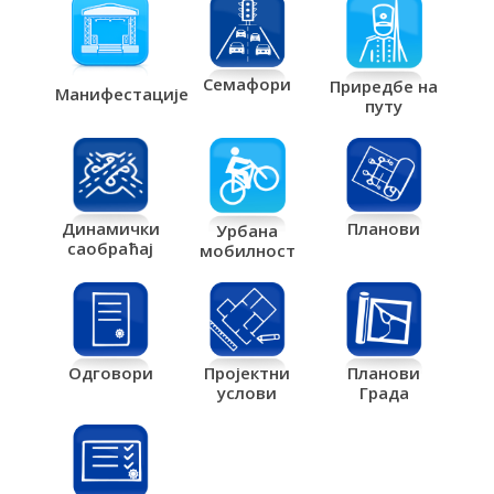
Семафори
Приредбе на
Манифестације
путу
Планови
Динамички
Урбана
саобраћај
мобилност
Одговори
Пројектни
Планови
услови
Града